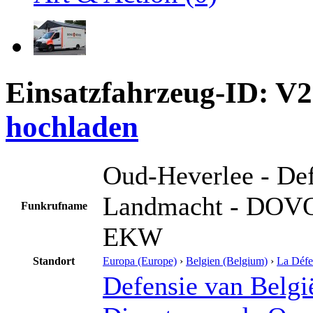
Einsatzfahrzeug-ID: V
hochladen
Oud-Heverlee - Def
Landmacht - DOV
Funkrufname
EKW
Standort
Europa (Europe)
›
Belgien (Belgium)
›
La Défen
Defensie van Belgi