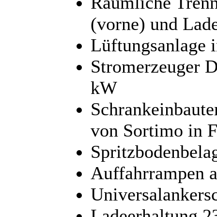
Räumliche Trenn
(vorne) und Lade
Lüftungsanlage 
Stromerzeuger D
kW
Schrankeinbaute
von Sortimo in 
Spritzbodenbela
Auffahrrampen 
Universalanker
Ladeerhaltung 2