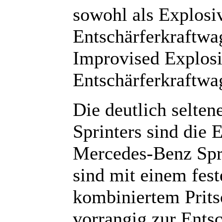
sowohl als Explosi
Entschärferkraftw
Improvised Explosi
Entschärferkraftw
Die deutlich selte
Sprinters sind di
Mercedes-Benz Spri
sind mit einem fes
kombiniertem Prits
vorrangig zur Ents