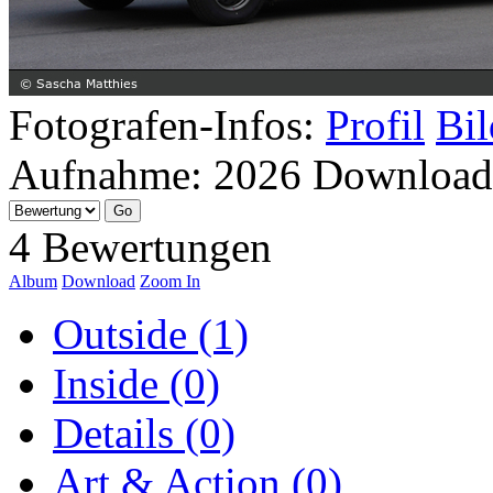
Fotografen-Infos:
Profil
Bil
Aufnahme:
2026
Download
4 Bewertungen
Album
Download
Zoom In
Outside (1)
Inside (0)
Details (0)
Art & Action (0)