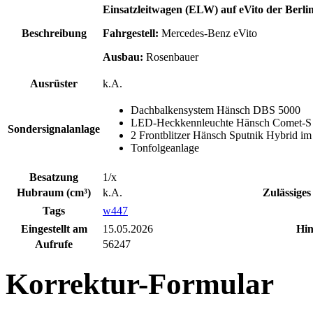
Einsatzleitwagen (ELW) auf eVito der Berli
Beschreibung
Fahrgestell:
Mercedes-Benz eVito
Ausbau:
Rosenbauer
Ausrüster
k.A.
Dachbalkensystem Hänsch DBS 5000
LED-Heckkennleuchte Hänsch Comet-S
Sondersignalanlage
2 Frontblitzer Hänsch Sputnik Hybrid im 
Tonfolgeanlage
Besatzung
1/x
Hubraum (cm³)
k.A.
Zulässiges
Tags
w447
Eingestellt am
15.05.2026
Hin
Aufrufe
56247
Korrektur-Formular