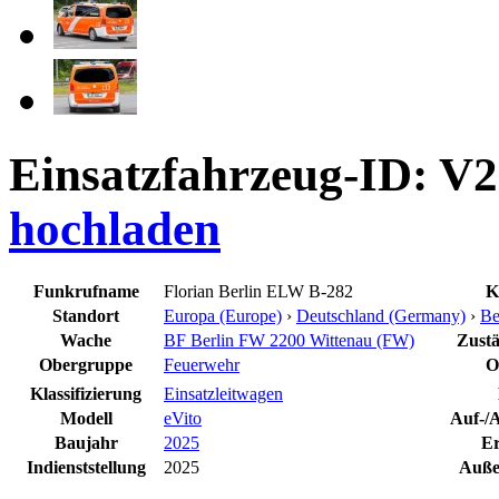
Einsatzfahrzeug-ID: V
hochladen
Funkrufname
Florian Berlin ELW B-282
K
Standort
Europa (Europe)
›
Deutschland (Germany)
›
Be
Wache
BF Berlin FW 2200 Wittenau (FW)
Zustä
Obergruppe
Feuerwehr
O
Klassifizierung
Einsatzleitwagen
Modell
eVito
Auf-/A
Baujahr
2025
Er
Indienststellung
2025
Außer