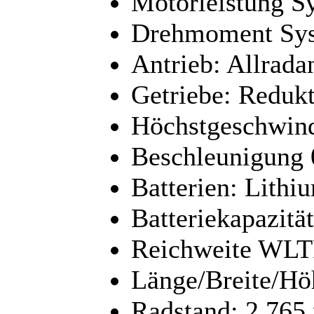
Motorleistung S
Drehmoment Sys
Antrieb: Allrada
Getriebe: Redukt
Höchstgeschwind
Beschleunigung 0
Batterien: Lithi
Batteriekapazitä
Reichweite WLT
Länge/Breite/Hö
Radstand: 2.76