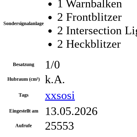
1 Warnbalken
2 Frontblitzer
Sondersignalanlage
2 Intersection L
2 Heckblitzer
1/0
Besatzung
k.A.
Hubraum (cm³)
xxsosi
Tags
13.05.2026
Eingestellt am
25553
Aufrufe