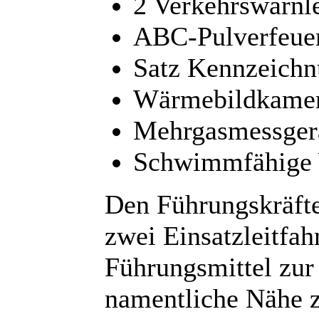
2 Verkehrswarnl
ABC-Pulverfeuer
Satz Kennzeich
Wärmebildkamer
Mehrgasmessger
Schwimmfähige 
Den Führungskräfte
zwei Einsatzleitfah
Führungsmittel zur
namentliche Nähe 