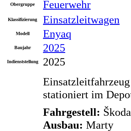
Feuerwehr
Obergruppe
Einsatzleitwagen
Klassifizierung
Enyaq
Modell
2025
Baujahr
2025
Indienststellung
Einsatzleitfahrzeu
stationiert im Depo
Fahrgestell:
Škoda
Ausbau:
Marty