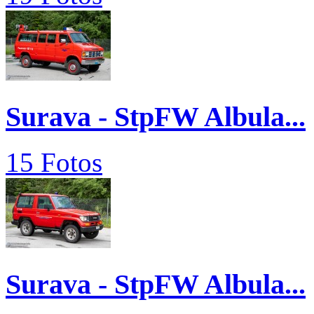
Surava - StpFW Albula...
15 Fotos
Surava - StpFW Albula...