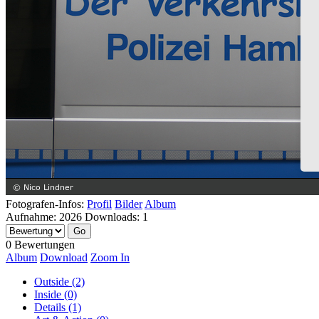
Fotografen-Infos:
Profil
Bilder
Album
Aufnahme:
2026
Downloads:
1
0 Bewertungen
Album
Download
Zoom In
Outside (2)
Inside (0)
Details (1)