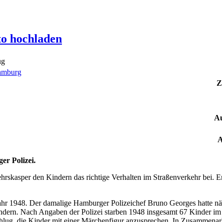
to hochladen
ug
amburg
Z
Au
A
r Polizei.
rskasper den Kindern das richtige Verhalten im Straßenverkehr bei. Er 
ahr 1948. Der damalige Hamburger Polizeichef Bruno Georges hatte nä
ndern. Nach Angaben der Polizei starben 1948 insgesamt 67 Kinder i
rschlug, die Kinder mit einer Märchenfigur anzusprechen. In Zusammen