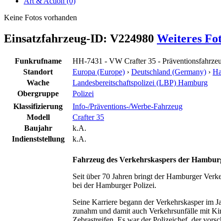
Art & Action (0)
Keine Fotos vorhanden
Einsatzfahrzeug-ID: V224980
Weiteres Fo
Funkrufname
HH-7431 - VW Crafter 35 - Präventionsfahrze
Standort
Europa (Europe)
›
Deutschland (Germany)
›
H
Wache
Landesbereitschaftspolizei (LBP) Hamburg
Obergruppe
Polizei
Klassifizierung
Info-/Präventions-/Werbe-Fahrzeug
Modell
Crafter 35
Baujahr
k.A.
Indienststellung
k.A.
Fahrzeug des Verkehrskaspers der Hamburge
Seit über 70 Jahren bringt der Hamburger Verkeh
bei der Hamburger Polizei.
Seine Karriere begann der Verkehrskasper im J
zunahm und damit auch Verkehrsunfälle mit Ki
Zebrastreifen. Es war der Polizeichef, der vo