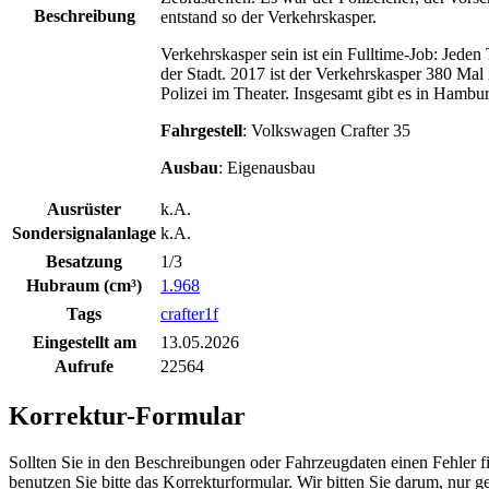
Beschreibung
entstand so der Verkehrskasper.
Verkehrskasper sein ist ein Fulltime-Job: Jede
der Stadt. 2017 ist der Verkehrskasper 380 Mal 
Polizei im Theater. Insgesamt gibt es in Hambu
Fahrgestell
: Volkswagen Crafter 35
Ausbau
: Eigenausbau
Ausrüster
k.A.
Sondersignalanlage
k.A.
Besatzung
1/3
Hubraum (cm³)
1.968
Tags
crafter1f
Eingestellt am
13.05.2026
Aufrufe
22564
Korrektur-Formular
Sollten Sie in den Beschreibungen oder Fahrzeugdaten einen Fehler 
benutzen Sie bitte das Korrekturformular. Wir bitten Sie darum, nur