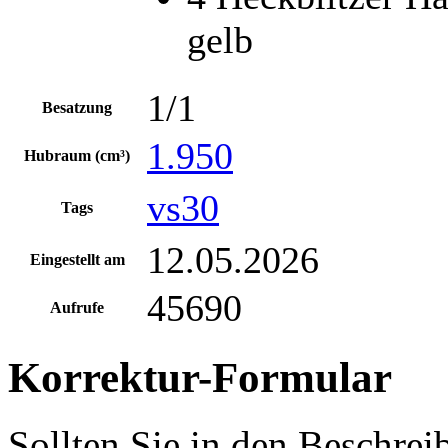
gelb
1/1
Besatzung
1.950
Hubraum (cm³)
vs30
Tags
12.05.2026
Eingestellt am
45690
Aufrufe
Korrektur-Formular
Sollten Sie in den Beschre