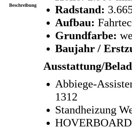
Beschreibung
Radstand:
3.66
Aufbau:
Fahrte
Grundfarbe:
wei
Baujahr / Erstz
Ausstattung/Belad
Abbiege-Assist
1312
Standheizung We
HOVERBOARD Tra