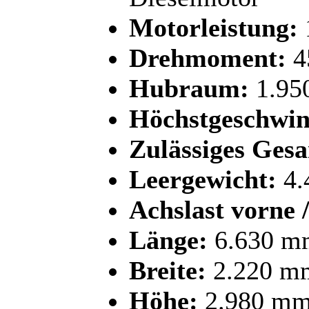
Motorleistung:
Drehmoment:
4
Hubraum:
1.95
Höchstgeschwin
Zulässiges Ges
Leergewicht:
4.
Achslast vorne /
Länge:
6.630 m
Breite:
2.220 m
Höhe:
2.980 m