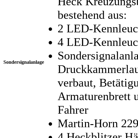
Heck Kreuzungsb
bestehend aus:
2 LED-Kennleuc
4 LED-Kennleuc
Sondersignalanl
Sondersignalanlage
Druckkammerlaut
verbaut, Betätig
Armaturenbrett u
Fahrer
Martin-Horn 229
4 Heckblitzer H