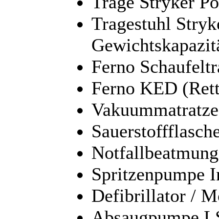
Trage Stryker P
Tragestuhl Stryk
Gewichtskapazit
Ferno Schaufelt
Ferno KED (Rett
Vakuummatratze
Sauerstoffflasch
Notfallbeatmung
Spritzenpumpe I
Defibrillator / 
Absaugpumpe L