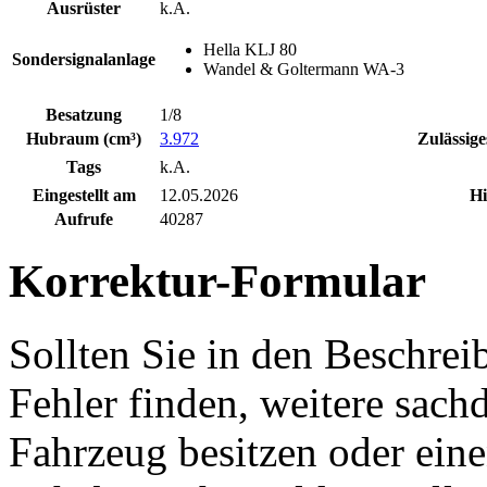
Ausrüster
k.A.
Hella KLJ 80
Sondersignalanlage
Wandel & Goltermann WA-3
Besatzung
1/8
Hubraum (cm³)
3.972
Zulässig
Tags
k.A.
Eingestellt am
12.05.2026
Hi
Aufrufe
40287
Korrektur-Formular
Sollten Sie in den Beschre
Fehler finden, weitere sach
Fahrzeug besitzen oder ein