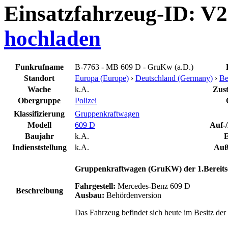
Einsatzfahrzeug-ID: V
hochladen
Funkrufname
B-7763 - MB 609 D - GruKw (a.D.)
Standort
Europa (Europe)
›
Deutschland (Germany)
›
Be
Wache
k.A.
Zust
Obergruppe
Polizei
Klassifizierung
Gruppenkraftwagen
Modell
609 D
Auf-/
Baujahr
k.A.
E
Indienststellung
k.A.
Auß
Gruppenkraftwagen (GruKW) der 1.Bereitsch
Fahrgestell:
Mercedes-Benz 609 D
Beschreibung
Ausbau:
Behördenversion
Das Fahrzeug befindet sich heute im Besitz der