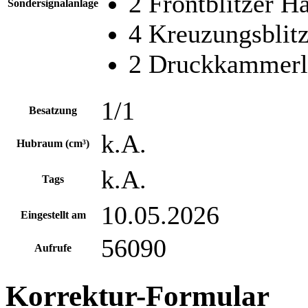
2 Frontblitzer H
Sondersignalanlage
4 Kreuzungsblit
2 Druckkammerl
1/1
Besatzung
k.A.
Hubraum (cm³)
k.A.
Tags
10.05.2026
Eingestellt am
56090
Aufrufe
Korrektur-Formular