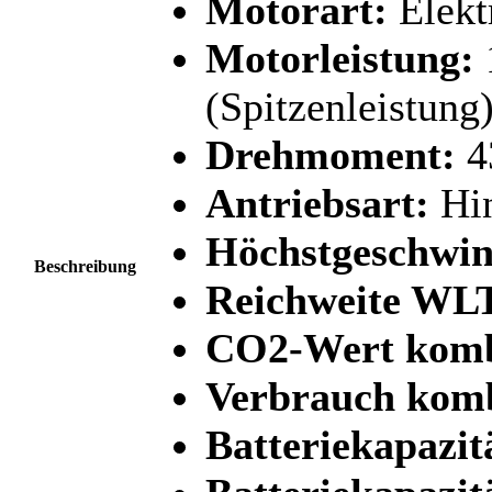
Motorart:
Elekt
Motorleistung:
(Spitzenleistung
Drehmoment:
4
Antriebsart:
Hin
Höchstgeschwin
Beschreibung
Reichweite WLTP
CO2-Wert komb
Verbrauch komb
Batteriekapazit