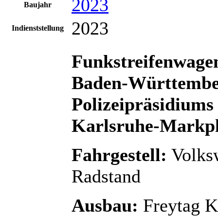
2023
Baujahr
2023
Indienststellung
Funkstreifenwag
Baden-Württembe
Polizeipräsidiums
Karlsruhe-Markpl
Fahrgestell:
Volksw
Radstand
Ausbau:
Freytag K