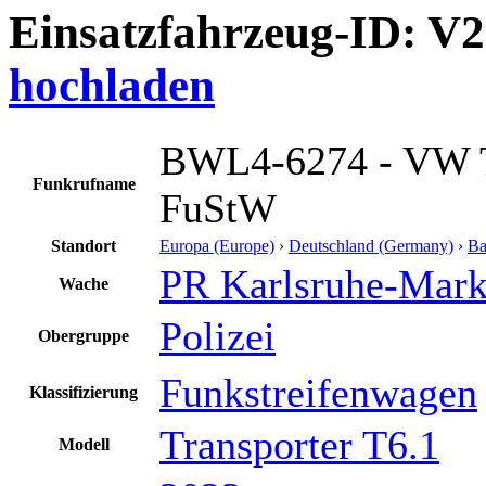
Einsatzfahrzeug-ID: V
hochladen
BWL4-6274 - VW T
Funkrufname
FuStW
Standort
Europa (Europe)
›
Deutschland (Germany)
›
Ba
PR Karlsruhe-Mark
Wache
Polizei
Obergruppe
Funkstreifenwagen
Klassifizierung
Transporter T6.1
Modell