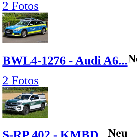
2 Fotos
N
BWL4-1276 - Audi A6...
2 Fotos
Neu
S-RP 402 - KMBD...