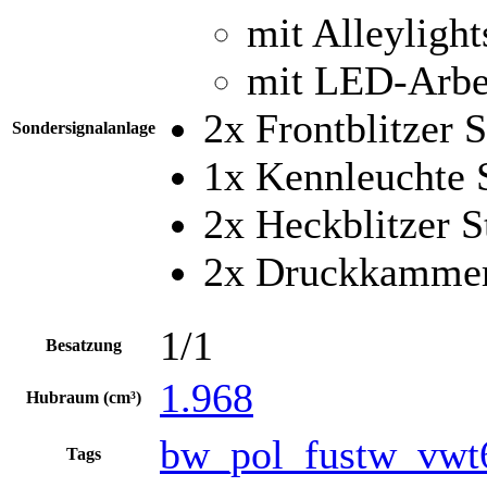
mit Alleylight
mit LED-Arbei
2x Frontblitzer 
Sondersignalanlage
1x Kennleuchte
2x Heckblitzer 
2x Druckkammer
1/1
Besatzung
1.968
Hubraum (cm³)
bw_pol_fustw_vwt
Tags