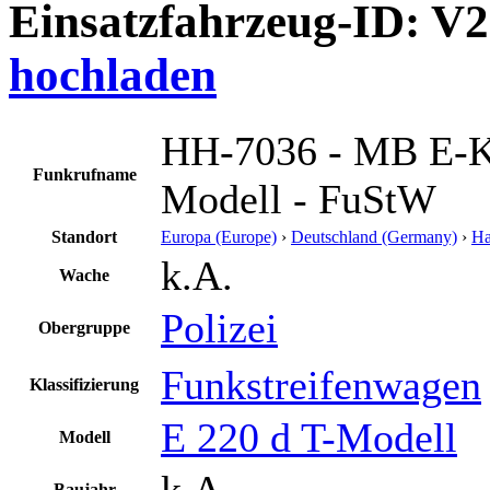
Einsatzfahrzeug-ID: V
hochladen
HH-7036 - MB E-Kl
Funkrufname
Modell - FuStW
Standort
Europa (Europe)
›
Deutschland (Germany)
›
H
k.A.
Wache
Polizei
Obergruppe
Funkstreifenwagen
Klassifizierung
E 220 d T-Modell
Modell
k.A.
Baujahr