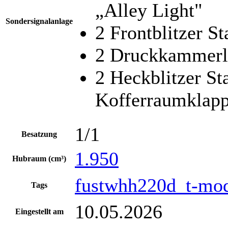
„Alley Light"
Sondersignalanlage
2 Frontblitzer S
2 Druckkammerl
2 Heckblitzer St
Kofferraumklap
1/1
Besatzung
1.950
Hubraum (cm³)
fustwhh220d_t-mo
Tags
10.05.2026
Eingestellt am