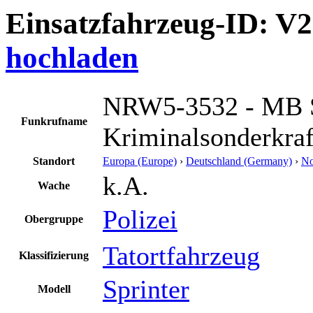
Einsatzfahrzeug-ID: V
hochladen
NRW5-3532 - MB S
Funkrufname
Kriminalsonderkra
Standort
Europa (Europe)
›
Deutschland (Germany)
›
No
k.A.
Wache
Polizei
Obergruppe
Tatortfahrzeug
Klassifizierung
Sprinter
Modell