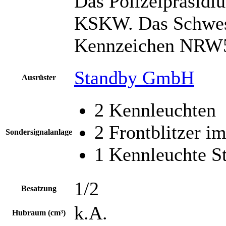
Das Polizeipräsidi
KSKW. Das Schwest
Kennzeichen NRW5
Standby GmbH
Ausrüster
2 Kennleuchten
2 Frontblitzer im
Sondersignalanlage
1 Kennleuchte 
1/2
Besatzung
k.A.
Hubraum (cm³)