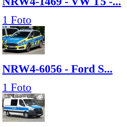
NRW4-1469 - VW T5 -...
1 Foto
NRW4-6056 - Ford S...
1 Foto