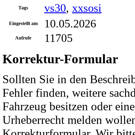
vs30
,
xxsosi
Tags
10.05.2026
Eingestellt am
11705
Aufrufe
Korrektur-Formular
Sollten Sie in den Beschre
Fehler finden, weitere sach
Fahrzeug besitzen oder ein
Urheberrecht melden wollen
Korrekturformular. Wir bitt