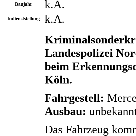
k.A.
Baujahr
k.A.
Indienststellung
Kriminalsonderk
Landespolizei Nor
beim Erkennungsdi
Köln.
Fahrgestell:
Merce
Ausbau:
unbekann
Das Fahrzeug komm