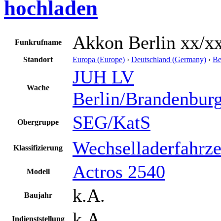
hochladen
Akkon Berlin xx/x
Funkrufname
Standort
Europa (Europe)
›
Deutschland (Germany)
›
Be
JUH LV
Wache
Berlin/Brandenbur
SEG/KatS
Obergruppe
Wechselladerfahrz
Klassifizierung
Actros 2540
Modell
k.A.
Baujahr
k.A.
Indienststellung