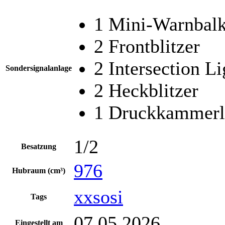
1 Mini-Warnbal
2 Frontblitzer
2 Intersection Li
Sondersignalanlage
2 Heckblitzer
1 Druckkammerl
1/2
Besatzung
976
Hubraum (cm³)
xxsosi
Tags
07.05.2026
Eingestellt am