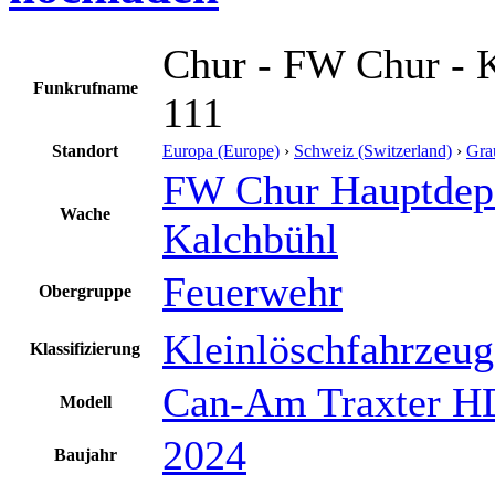
Chur - FW Chur - 
Funkrufname
111
Standort
Europa (Europe)
›
Schweiz (Switzerland)
›
Gra
FW Chur Hauptdep
Wache
Kalchbühl
Feuerwehr
Obergruppe
Kleinlöschfahrzeug
Klassifizierung
Can-Am Traxter 
Modell
2024
Baujahr