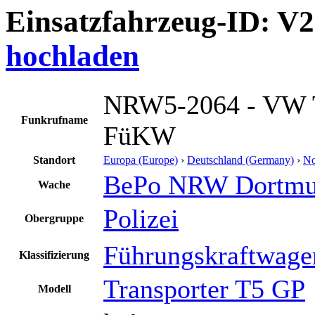
Einsatzfahrzeug-ID: V
hochladen
NRW5-2064 - VW 
Funkrufname
FüKW
Standort
Europa (Europe)
›
Deutschland (Germany)
›
No
BePo NRW Dortm
Wache
Polizei
Obergruppe
Führungskraftwage
Klassifizierung
Transporter T5 GP
Modell