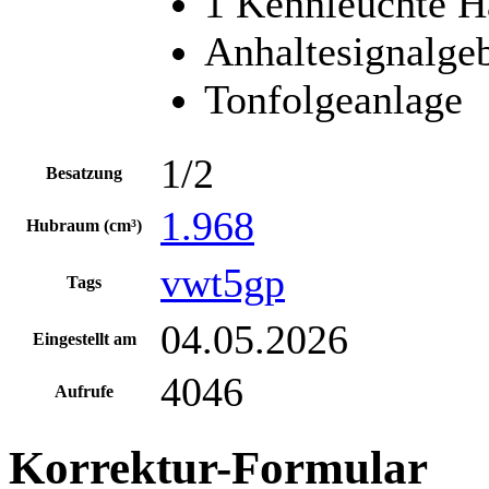
1 Kennleuchte 
Anhaltesignalge
Tonfolgeanlage
1/2
Besatzung
1.968
Hubraum (cm³)
vwt5gp
Tags
04.05.2026
Eingestellt am
4046
Aufrufe
Korrektur-Formular