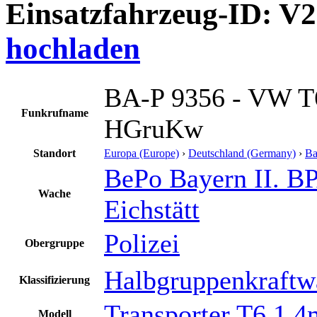
Einsatzfahrzeug-ID: V
hochladen
BA-P 9356 - VW T6
Funkrufname
HGruKw
Standort
Europa (Europe)
›
Deutschland (Germany)
›
Ba
BePo Bayern II. BP
Wache
Eichstätt
Polizei
Obergruppe
Halbgruppenkraftw
Klassifizierung
Transporter T6.1 4
Modell