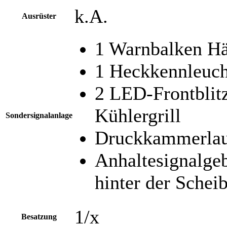
k.A.
Ausrüster
1 Warnbalken H
1 Heckkennleuc
2 LED-Frontblit
Kühlergrill
Sondersignalanlage
Druckkammerlau
Anhaltesignalgeb
hinter der Schei
1/x
Besatzung