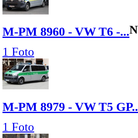
N
M-PM 8960 - VW T6 -...
1 Foto
M-PM 8979 - VW T5 GP..
1 Foto