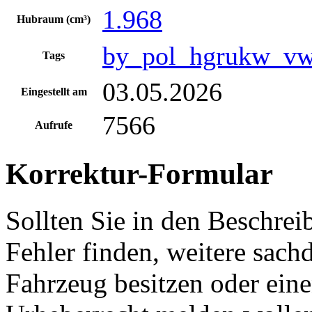
1.968
Hubraum (cm³)
by_pol_hgrukw_vw
Tags
03.05.2026
Eingestellt am
7566
Aufrufe
Korrektur-Formular
Sollten Sie in den Beschre
Fehler finden, weitere sach
Fahrzeug besitzen oder ein