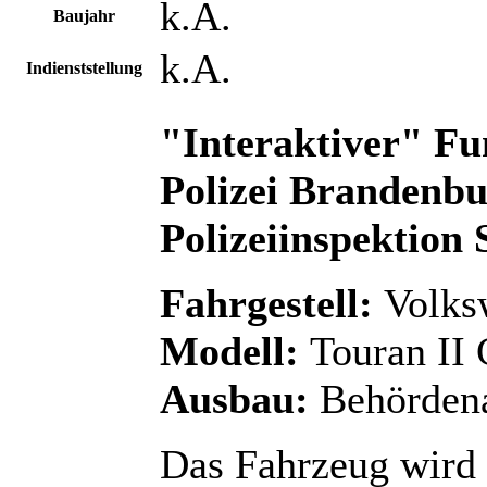
k.A.
Baujahr
k.A.
Indienststellung
"Interaktiver" F
Polizei Brandenbur
Polizeiinspektion 
Fahrgestell:
Volks
Modell:
Touran II
Ausbau:
Behörden
Das Fahrzeug wird g