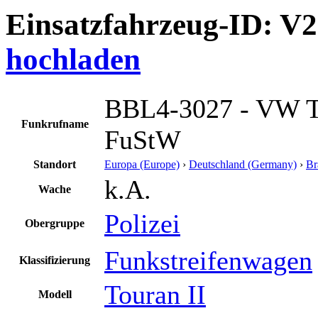
Einsatzfahrzeug-ID: V
hochladen
BBL4-3027 - VW T
Funkrufname
FuStW
Standort
Europa (Europe)
›
Deutschland (Germany)
›
Br
k.A.
Wache
Polizei
Obergruppe
Funkstreifenwagen
Klassifizierung
Touran II
Modell