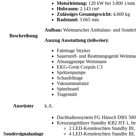
Motorleistung:
120 kW bei 3.800 1/min 
Hubraum:
2.143 cm³
Zulässiges Gesamtgewicht:
4.600 kg
Radstand:
3.665 mm
Aufbau:
Wietmarscher Ambulanz- und Sonde
Beschreibung
Auszug Ausstattung (teilweise):
Fahrtrage Stryker
Sauerstoff- und Beatmungsgerät Weinma
Absaugpumpe Weinmann
EKG-Gerät Corpuls C3
Spritzenpumpe
Schaufeltrage
Vakuummatratze
Spineboard
Tragestuhl
Ausrüster
k.A.
Dachbalkensystem FG Hänsch DBS 500
Kreuzungsblitzer Standby KB2 HT-1, be
2 LED-Kennleuchten Standby BL
Sondersignalanlage
4 LED-Kennleuchten Standby BL