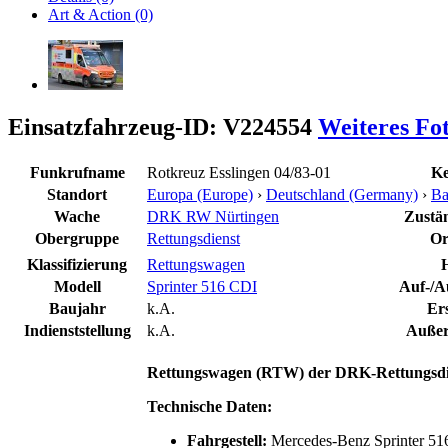
Art & Action (0)
Einsatzfahrzeug-ID: V224554
Weiteres Fo
Funkrufname
Rotkreuz Esslingen 04/83-01
Ke
Standort
Europa (Europe)
›
Deutschland (Germany)
›
Ba
Wache
DRK RW Nürtingen
Zustän
Obergruppe
Rettungsdienst
Or
Klassifizierung
Rettungswagen
H
Modell
Sprinter 516 CDI
Auf-/A
Baujahr
k.A.
Er
Indienststellung
k.A.
Außer
Rettungswagen (RTW)
der DRK-Rettungsdie
Technische Daten:
Fahrgestell:
Mercedes-Benz Sprinter 51