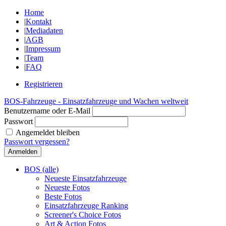
Home
|
Kontakt
|
Mediadaten
|
AGB
|
Impressum
|
Team
|
FAQ
Registrieren
BOS-Fahrzeuge - Einsatzfahrzeuge und Wachen weltweit
Benutzername oder E-Mail
Passwort
Angemeldet bleiben
Passwort vergessen?
BOS (alle)
Neueste Einsatzfahrzeuge
Neueste Fotos
Beste Fotos
Einsatzfahrzeuge Ranking
Screener's Choice Fotos
Art & Action Fotos