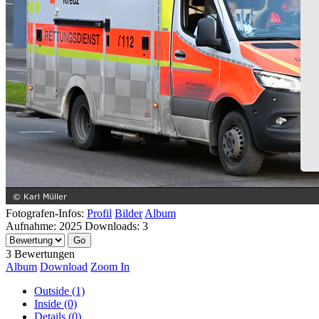
Fotografen-Infos:
Profil
Bilder
Album
Aufnahme:
2025
Downloads:
3
3 Bewertungen
Album
Download
Zoom In
Outside (1)
Inside (0)
Details (0)