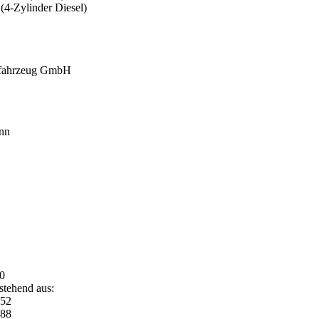
(4-Zylinder Diesel)
rfahrzeug GmbH
nn
0
stehend aus:
 52
 88