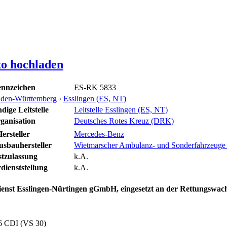
to hochladen
nnzeichen
ES-RK 5833
den-Württemberg
›
Esslingen (ES, NT)
dige Leitstelle
Leitstelle Esslingen (ES, NT)
ganisation
Deutsches Rotes Kreuz (DRK)
ersteller
Mercedes-Benz
usbauhersteller
Wietmarscher Ambulanz- und Sonderfahrzeug
stzulassung
k.A.
dienststellung
k.A.
nst Esslingen-Nürtingen gGmbH, eingesetzt an der Rettungswac
6 CDI (VS 30)