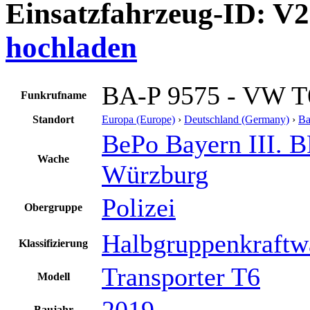
Einsatzfahrzeug-ID: V
hochladen
BA-P 9575 - VW T
Funkrufname
Standort
Europa (Europe)
›
Deutschland (Germany)
›
Ba
BePo Bayern III. B
Wache
Würzburg
Polizei
Obergruppe
Halbgruppenkraftw
Klassifizierung
Transporter T6
Modell
2019
Baujahr