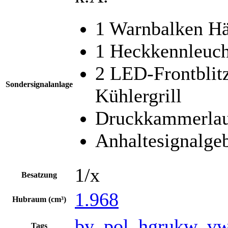
1 Warnbalken H
1 Heckkennleuc
2 LED-Frontblit
Sondersignalanlage
Kühlergrill
Druckkammerlau
Anhaltesignalgeb
1/x
Besatzung
1.968
Hubraum (cm³)
by_pol_hgrukw_vw
Tags