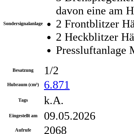
davon eine am 
2 Frontblitzer H
Sondersignalanlage
2 Heckblitzer H
Pressluftanlage
1/2
Besatzung
6.871
Hubraum (cm³)
k.A.
Tags
09.05.2026
Eingestellt am
2068
Aufrufe