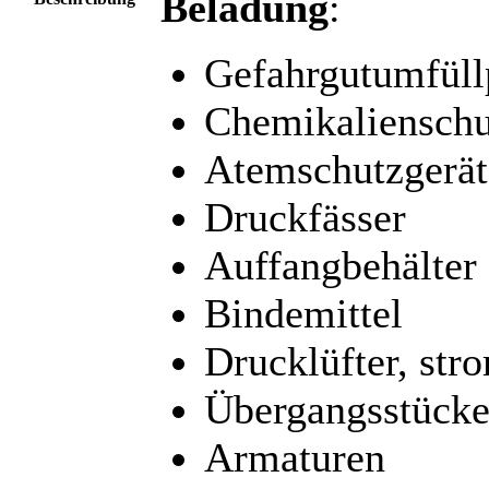
Beladung
:
Gefahrgutumfül
Chemikaliensch
Atemschutzgerät
Druckfässer
Auffangbehälter
Bindemittel
Drucklüfter, str
Übergangsstück
Armaturen