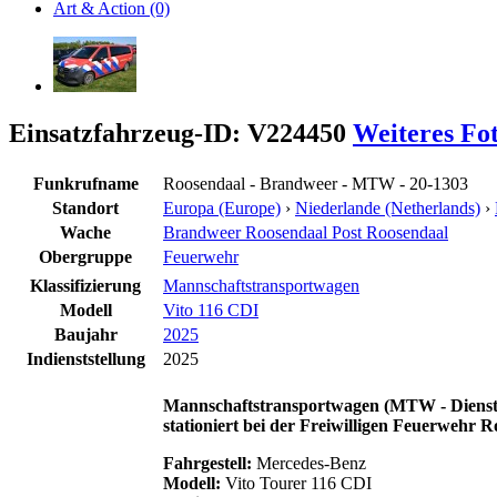
Art & Action (0)
Einsatzfahrzeug-ID: V224450
Weiteres Fo
Funkrufname
Roosendaal - Brandweer - MTW - 20-1303
Standort
Europa (Europe)
›
Niederlande (Netherlands)
›
Wache
Brandweer Roosendaal Post Roosendaal
Obergruppe
Feuerwehr
Klassifizierung
Mannschaftstransportwagen
Modell
Vito 116 CDI
Baujahr
2025
Indienststellung
2025
Mannschaftstransportwagen (MTW - Diens
stationiert bei der Freiwilligen Feuerwehr
Fahrgestell:
Mercedes-Benz
Modell:
Vito Tourer 116 CDI