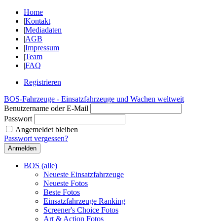
Home
|
Kontakt
|
Mediadaten
|
AGB
|
Impressum
|
Team
|
FAQ
Registrieren
BOS-Fahrzeuge - Einsatzfahrzeuge und Wachen weltweit
Benutzername oder E-Mail
Passwort
Angemeldet bleiben
Passwort vergessen?
BOS (alle)
Neueste Einsatzfahrzeuge
Neueste Fotos
Beste Fotos
Einsatzfahrzeuge Ranking
Screener's Choice Fotos
Art & Action Fotos