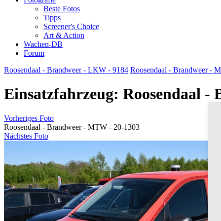
Beste Fotos
Tipps
Screener's Choice
Art & Action
Wachen-DB
Forum
Roosendaal - Brandweer - LKW - 9184
Roosendaal - Brandweer - M
Einsatzfahrzeug: Roosendaal -
Vorheriges Foto
Roosendaal - Brandweer - MTW - 20-1303
Nächstes Foto