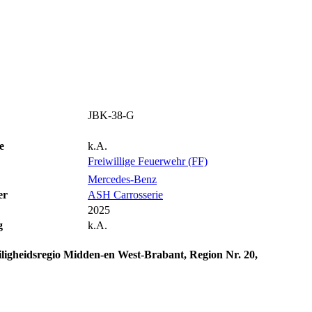
JBK-38-G
e
k.A.
Freiwillige Feuerwehr (FF)
Mercedes-Benz
er
ASH Carrosserie
2025
g
k.A.
iligheidsregio
Midden-en West-Brabant
, Region Nr. 20,