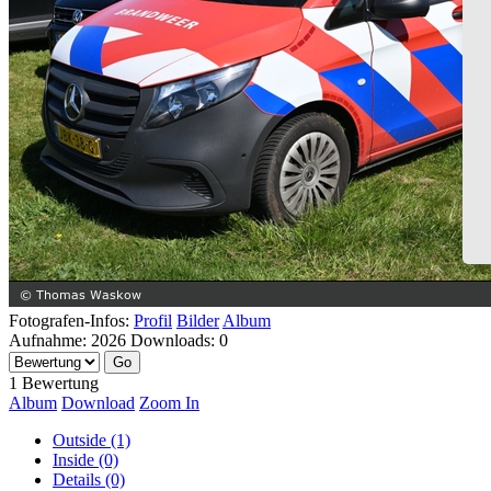
Fotografen-Infos:
Profil
Bilder
Album
Aufnahme:
2026
Downloads:
0
1 Bewertung
Album
Download
Zoom In
Outside (1)
Inside (0)
Details (0)