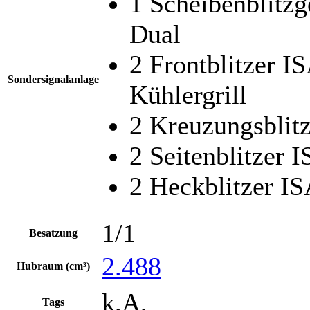
1 Scheibenblitz
Dual
2 Frontblitzer I
Sondersignalanlage
Kühlergrill
2 Kreuzungsblit
2 Seitenblitzer 
2 Heckblitzer I
1/1
Besatzung
2.488
Hubraum (cm³)
k.A.
Tags