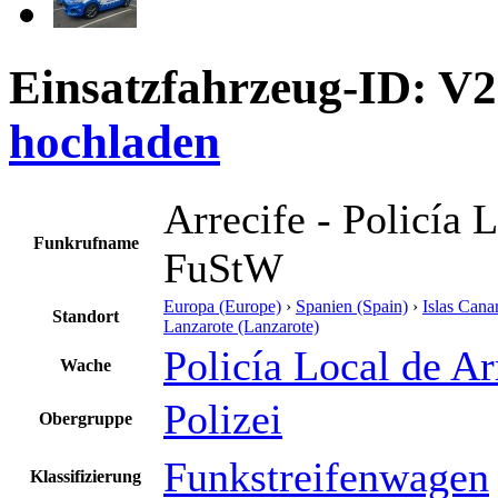
Einsatzfahrzeug-ID: V
hochladen
Arrecife - Policía L
Funkrufname
FuStW
Europa (Europe)
›
Spanien (Spain)
›
Islas Cana
Standort
Lanzarote (Lanzarote)
Policía Local de Ar
Wache
Polizei
Obergruppe
Funkstreifenwagen
Klassifizierung