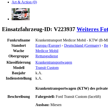
Art & Action (0)
Einsatzfahrzeug-ID: V223937
Weiteres Fo
Funkrufname
Krankentransport Medicor Mobil - KTW (B-M
Standort
Europa (Europe)
›
Deutschland (Germany)
›
Be
Wache
Medicor Mobil
Obergruppe
Rettungsdienst
Klassifizierung
Krankentransportwagen
Modell
Transit Custom
Baujahr
k.A.
Indienststellung
k.A.
Krankentransportwagen (KTW) des privaten
Beschreibung
Fahrgestell:
Ford Transit Custom (facelift)
Ausbau:
Miesen