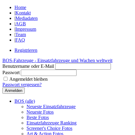
Home
|
Kontakt
|
Mediadaten
|
AGB
|
Impressum
|
Team
|
FAQ
Registrieren
BOS-Fahrzeuge - Einsatzfahrzeuge und Wachen weltweit
Benutzername oder E-Mail
Passwort
Angemeldet bleiben
Passwort vergessen?
BOS (alle)
Neueste Einsatzfahrzeuge
Neueste Fotos
Beste Fotos
Einsatzfahrzeuge Ranking
Screener's Choice Fotos
Art & Action Fotos