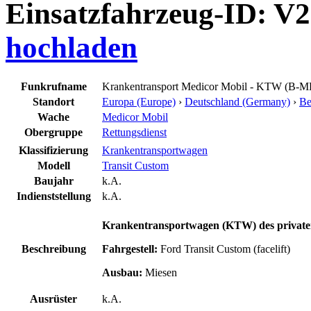
Einsatzfahrzeug-ID: V
hochladen
Funkrufname
Krankentransport Medicor Mobil - KTW (B-M
Standort
Europa (Europe)
›
Deutschland (Germany)
›
Be
Wache
Medicor Mobil
Obergruppe
Rettungsdienst
Klassifizierung
Krankentransportwagen
Modell
Transit Custom
Baujahr
k.A.
Indienststellung
k.A.
Krankentransportwagen (KTW) des privaten
Beschreibung
Fahrgestell:
Ford Transit Custom (facelift)
Ausbau:
Miesen
Ausrüster
k.A.