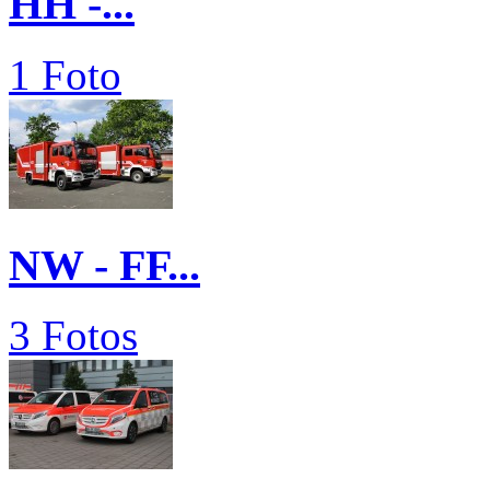
HH -...
1 Foto
NW - FF...
3 Fotos