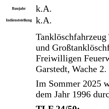
k.A.
Baujahr
k.A.
Indienststellung
Tanklöschfahrzeug
und Großtanklösch
Freiwilligen Feuer
Garstedt, Wache 2.
Im Sommer 2025 wu
dem Jahr 1996 dur
TLF 24/50: