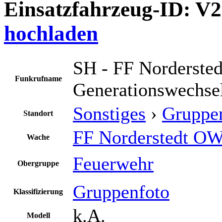
Einsatzfahrzeug-ID: V
hochladen
SH - FF Nordersted
Funkrufname
Generationswechse
Sonstiges
›
Gruppe
Standort
FF Norderstedt OW
Wache
Feuerwehr
Obergruppe
Gruppenfoto
Klassifizierung
k.A.
Modell