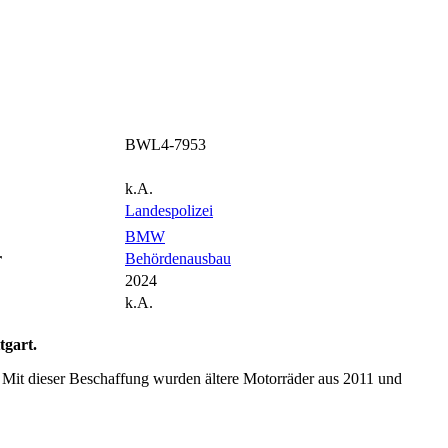
BWL4-7953
k.A.
Landespolizei
BMW
r
Behördenausbau
2024
k.A.
tgart.
 Mit dieser Beschaffung wurden ältere Motorräder aus 2011 und