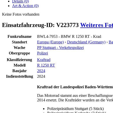
Details (0)
Art & Action (0)
Keine Fotos vorhanden
Einsatzfahrzeug-ID: V223773
Weiteres Fo
Funkrufname
BWL4-7953 - BMW R 1250 RT - Krad
Standort
Europa (Europe)
›
Deutschland (Germany)
›
Ba
Wache
PP Stuttgart - Verkehrspolizei
Obergruppe
Polizei
Klassifizierung
Kraftrad
Modell
R 1250 RT
Baujahr
2024
Indienststellung
2024
Kraftrad
der Landespolizei Baden-Württem
Das Motorrad stammt aus einer Beschaffungsser
2014 ersetzt. Die Krafträder wurden an die Verke
Polizeipräsidium Stuttgart (5 Stück)