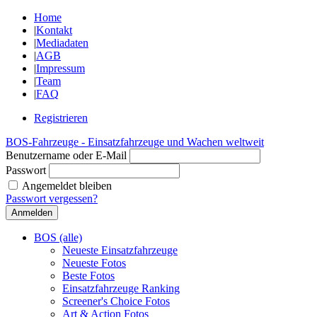
Home
|
Kontakt
|
Mediadaten
|
AGB
|
Impressum
|
Team
|
FAQ
Registrieren
BOS-Fahrzeuge - Einsatzfahrzeuge und Wachen weltweit
Benutzername oder E-Mail
Passwort
Angemeldet bleiben
Passwort vergessen?
BOS (alle)
Neueste Einsatzfahrzeuge
Neueste Fotos
Beste Fotos
Einsatzfahrzeuge Ranking
Screener's Choice Fotos
Art & Action Fotos