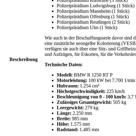
Polizeipräsidium Karlsruhe (3 Stück)
Polizeipräsidium Ludwigsburg (1 Stück)
Polizeipräsidium Mannheim (1 Stück)
Polizeipräsidium Offenburg (1 Stück)
Polizeipräsidium Reutlingen (2 Stück)
Polizeipräsidium Ulm (1 Stück)
Wie auch in der Beschaffungsserie davor sind d
eine zusätzliche neongelbe Kolorierung (VES
verfügen sie auch über eine Sitz- und Griffhei
und Aufzügen, für Eskorten, für die Verkehrsle
Beschreibung
Technische Daten:
Modell:
BMW R 1250 RT P
Motorleistung:
100 kW bei 7.700 1/min 
Hubraum:
1.254 cm³
Höchstgeschwindigkeit:
225 km/h
Beschleunigung von 0 - 100 km/h:
3,7 
Zulässiges Gesamtgewicht:
505 kg
Leergewicht:
279 kg
Länge:
2.250 mm
Breite:
985 mm
Höhe:
1.575 mm
Radstand:
1.485 mm