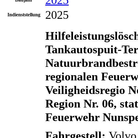
2025
Indienststellung
Hilfeleistungslös
Tankautospuit-Ter
Natuurbrandbestr
regionalen Feuer
Veiligheidsregio
No
Region Nr. 06, stat
Feuerwehr Nunspe
Fahrgestell:
Volvo