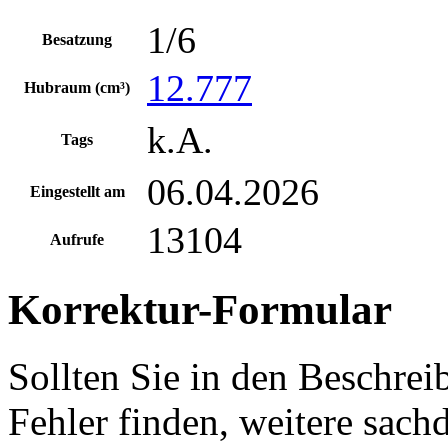
1/6
Besatzung
12.777
Hubraum (cm³)
k.A.
Tags
06.04.2026
Eingestellt am
13104
Aufrufe
Korrektur-Formular
Sollten Sie in den Beschre
Fehler finden, weitere sach