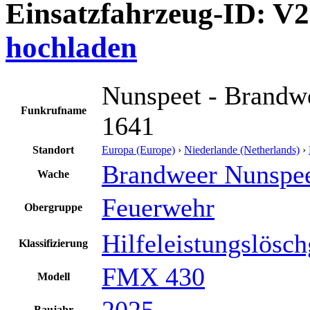
Einsatzfahrzeug-ID: V
hochladen
Nunspeet - Brandwe
Funkrufname
1641
Standort
Europa (Europe)
›
Niederlande (Netherlands)
›
Brandweer Nunspee
Wache
Feuerwehr
Obergruppe
Hilfeleistungslösc
Klassifizierung
FMX 430
Modell
2025
Baujahr