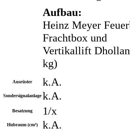
Aufbau:
Heinz Meyer Feue
Frachtbox und
Vertikallift Dhol
kg)
k.A.
Ausrüster
k.A.
Sondersignalanlage
1/x
Besatzung
k.A.
Hubraum (cm³)