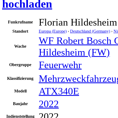
hochladen
Florian Hildeshei
Funkrufname
Standort
Europa (Europe)
›
Deutschland (Germany)
›
Ni
WF Robert Bosch
Wache
Hildesheim (FW)
Feuerwehr
Obergruppe
Mehrzweckfahrzeu
Klassifizierung
ATX340E
Modell
2022
Baujahr
2022
Indienststellung