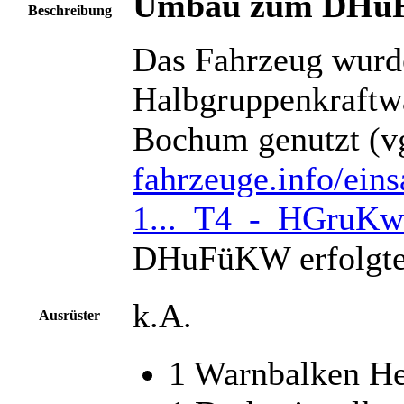
Umbau zum DHu
Beschreibung
Das Fahrzeug wurde
Halbgruppenkraftw
Bochum genutzt (v
fahrzeuge.info/ei
1..._T4_-_HGruK
DHuFüKW erfolgte
k.A.
Ausrüster
1 Warnbalken H