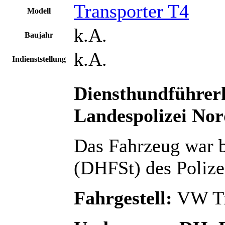
Transporter T4
Modell
k.A.
Baujahr
k.A.
Indienststellung
Diensthundführe
Landespolizei Nor
Das Fahrzeug war b
(DHFSt) des Polize
Fahrgestell:
VW Tr