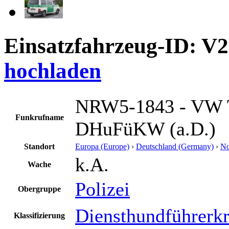
Einsatzfahrzeug-ID: V
hochladen
NRW5-1843 - VW 
Funkrufname
DHuFüKW (a.D.)
Standort
Europa (Europe)
›
Deutschland (Germany)
›
No
k.A.
Wache
Polizei
Obergruppe
Diensthundführerk
Klassifizierung