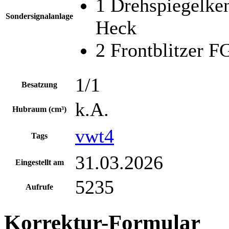
1 Drehspiegelk
Sondersignalanlage
Heck
2 Frontblitzer F
1/1
Besatzung
k.A.
Hubraum (cm³)
vwt4
Tags
31.03.2026
Eingestellt am
5235
Aufrufe
Korrektur-Formular