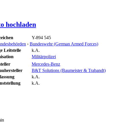
to hochladen
eichen
Y-894 545
ndesbehörden
›
Bundeswehr (German Armed Forces)
 Leitstelle
k.A.
isation
Militärpolizei
teller
Mercedes-Benz
uhersteller
B&T Solutions (Baumeister & Trabandt)
lassung
k.A.
ststellung
k.A.
min