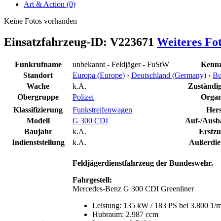
Art & Action (0)
Keine Fotos vorhanden
Einsatzfahrzeug-ID: V223671
Weiteres Fo
Funkrufname
unbekannt - Feldjäger - FuStW
Kennz
Standort
Europa (Europe)
›
Deutschland (Germany)
›
Bu
Wache
k.A.
Zuständige
Obergruppe
Polizei
Organ
Klassifizierung
Funkstreifenwagen
Hers
Modell
G 300 CDI
Auf-/Ausba
Baujahr
k.A.
Erstzu
Indienststellung
k.A.
Außerdien
Feldjägerdienstfahrzeug
der Bundeswehr.
Fahrgestell:
Mercedes-Benz G 300 CDI Greenliner
Leistung: 135 kW / 183 PS bei 3.800 1/
Hubraum: 2.987 ccm