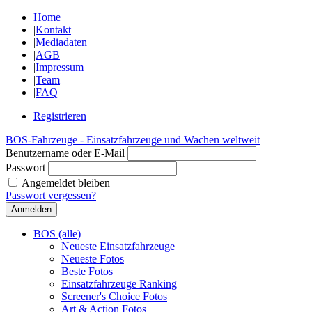
Home
|
Kontakt
|
Mediadaten
|
AGB
|
Impressum
|
Team
|
FAQ
Registrieren
BOS-Fahrzeuge - Einsatzfahrzeuge und Wachen weltweit
Benutzername oder E-Mail
Passwort
Angemeldet bleiben
Passwort vergessen?
BOS (alle)
Neueste Einsatzfahrzeuge
Neueste Fotos
Beste Fotos
Einsatzfahrzeuge Ranking
Screener's Choice Fotos
Art & Action Fotos