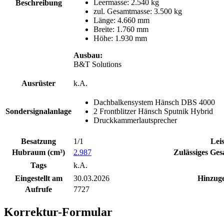
Leermasse: 2.540 kg
Beschreibung
zul. Gesamtmasse: 3.500 kg
Länge: 4.660 mm
Breite: 1.760 mm
Höhe: 1.930 mm
Ausbau:
B&T Solutions
Ausrüster
k.A.
Dachbalkensystem Hänsch DBS 4000
Sondersignalanlage
2 Frontblitzer Hänsch Sputnik Hybrid
Druckkammerlautsprecher
Besatzung
1/1
Lei
Hubraum (cm³)
2.987
Zulässiges Ges
Tags
k.A.
Eingestellt am
30.03.2026
Hinzuge
Aufrufe
7727
Korrektur-Formular