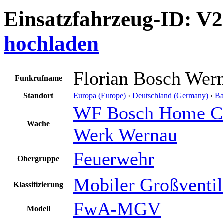
Einsatzfahrzeug-ID: V
hochladen
Florian Bosch Wer
Funkrufname
Standort
Europa (Europe)
›
Deutschland (Germany)
›
Ba
WF Bosch Home C
Wache
Werk Wernau
Feuerwehr
Obergruppe
Mobiler Großventil
Klassifizierung
FwA-MGV
Modell