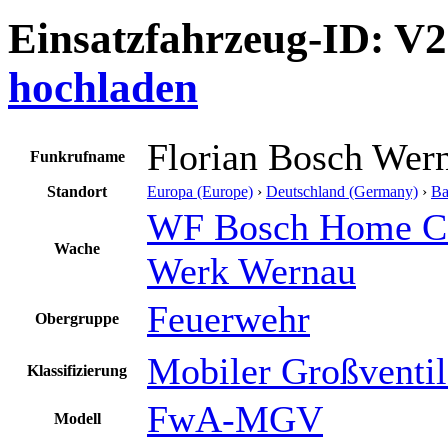
Einsatzfahrzeug-ID: V
hochladen
Florian Bosch Wer
Funkrufname
Standort
Europa (Europe)
›
Deutschland (Germany)
›
Ba
WF Bosch Home C
Wache
Werk Wernau
Feuerwehr
Obergruppe
Mobiler Großventil
Klassifizierung
FwA-MGV
Modell