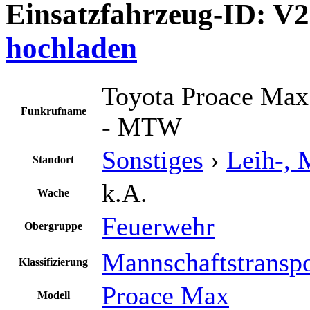
Einsatzfahrzeug-ID: V
hochladen
Toyota Proace Max
Funkrufname
- MTW
Sonstiges
›
Leih-, 
Standort
k.A.
Wache
Feuerwehr
Obergruppe
Mannschaftstransp
Klassifizierung
Proace Max
Modell