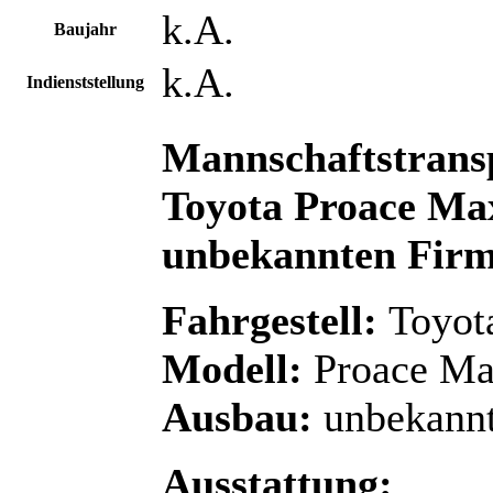
k.A.
Baujahr
k.A.
Indienststellung
Mannschaftstran
Toyota Proace Max
unbekannten Fir
Fahrgestell:
Toyot
Modell:
Proace M
Ausbau:
unbekann
Ausstattung: