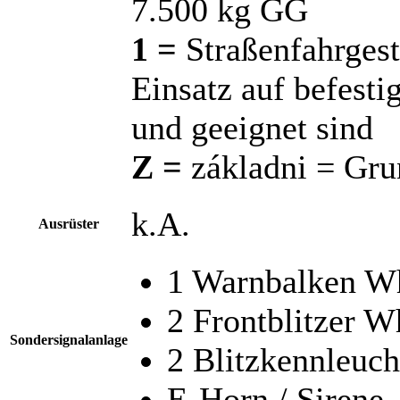
7.500 kg GG
1 =
Straßenfahrgest
Einsatz auf befest
und geeignet sind
Z =
základni = Gru
k.A.
Ausrüster
1 Warnbalken W
2 Frontblitzer W
Sondersignalanlage
2 Blitzkennleuc
E-Horn / Sirene