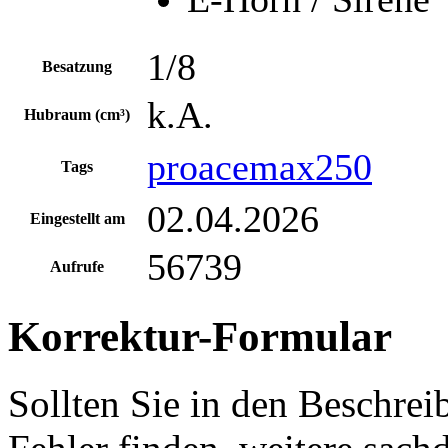
1/8
Besatzung
k.A.
Hubraum (cm³)
proacemax250
Tags
02.04.2026
Eingestellt am
56739
Aufrufe
Korrektur-Formular
Sollten Sie in den Beschre