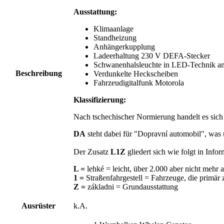
Ausstattung:
Klimaanlage
Standheizung
Anhängerkupplung
Ladeerhaltung 230 V DEFA-Stecker
Schwanenhalsleuchte in LED-Technik am
Beschreibung
Verdunkelte Heckscheiben
Fahrzeudigitalfunk Motorola
Klassifizierung:
Nach tschechischer Normierung handelt es sic
DA
steht dabei für "Dopravní automobil", was 
Der Zusatz
L1Z
gliedert sich wie folgt in Inf
L =
lehké = leicht, über 2.000 aber nicht mehr
1 =
Straßenfahrgestell = Fahrzeuge, die primär
Z =
základni = Grundausstattung
Ausrüster
k.A.