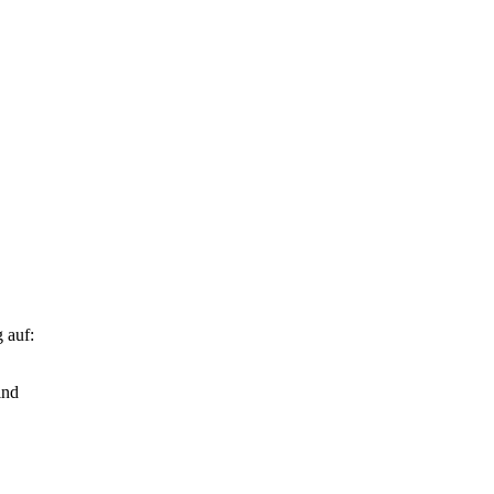
 auf:
ind