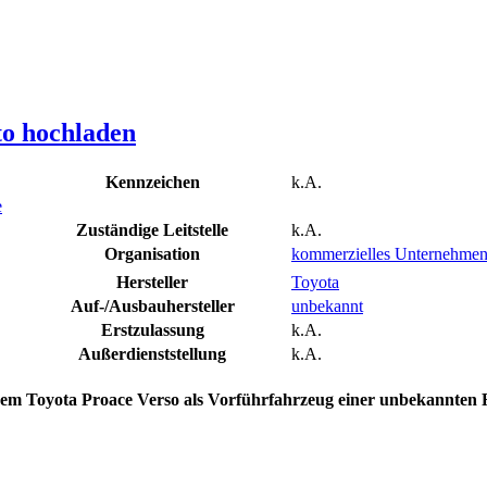
to hochladen
Kennzeichen
k.A.
e
Zuständige Leitstelle
k.A.
Organisation
kommerzielles Unternehme
Hersteller
Toyota
Auf-/Ausbauhersteller
unbekannt
Erstzulassung
k.A.
Außerdienststellung
k.A.
nem Toyota Proace Verso als Vorführfahrzeug einer unbekannten