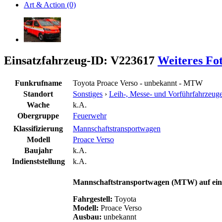
Art & Action (0)
Einsatzfahrzeug-ID: V223617
Weiteres Fo
Funkrufname
Toyota Proace Verso - unbekannt - MTW
Standort
Sonstiges
›
Leih-, Messe- und Vorführfahrzeug
Wache
k.A.
Obergruppe
Feuerwehr
Klassifizierung
Mannschaftstransportwagen
Modell
Proace Verso
Baujahr
k.A.
Indienststellung
k.A.
Mannschaftstransportwagen (MTW)
auf ei
Fahrgestell:
Toyota
Modell:
Proace Verso
Ausbau:
unbekannt