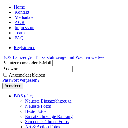
Home
|
Kontakt
|
Mediadaten
|
AGB
|
Impressum
|
Team
|
FAQ
Registrieren
BOS-Fahrzeuge - Einsatzfahrzeuge und Wachen weltweit
Benutzername oder E-Mail
Passwort
Angemeldet bleiben
Passwort vergessen?
BOS (alle)
Neueste Einsatzfahrzeuge
Neueste Fotos
Beste Fotos
Einsatzfahrzeuge Ranking
Screener's Choice Fotos
Art & Action Fotos