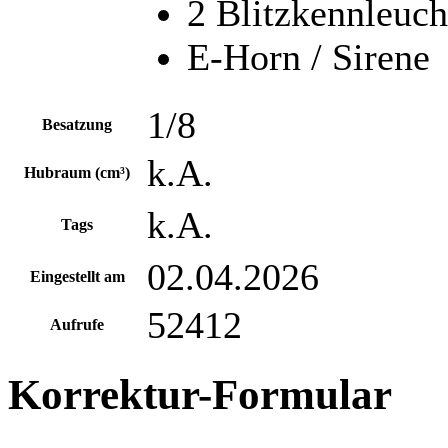
2 Blitzkennleuc
E-Horn / Sirene
1/8
Besatzung
k.A.
Hubraum (cm³)
k.A.
Tags
02.04.2026
Eingestellt am
52412
Aufrufe
Korrektur-Formular