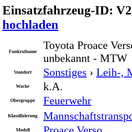
Einsatzfahrzeug-ID: V
hochladen
Toyota Proace Vers
Funkrufname
unbekannt - MTW
Sonstiges
›
Leih-, 
Standort
k.A.
Wache
Feuerwehr
Obergruppe
Mannschaftstransp
Klassifizierung
Proace Verso
Modell