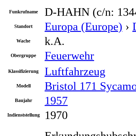
D-HAHN (c/n: 1344
Funkrufname
Europa (Europe)
›
Standort
k.A.
Wache
Feuerwehr
Obergruppe
Luftfahrzeug
Klassifizierung
Bristol 171 Sycam
Modell
1957
Baujahr
1970
Indienststellung
Erkundungshubschr