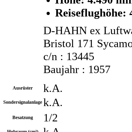
Reiseflughöhe: 
D-HAHN ex Luftwa
Bristol 171 Sycam
c/n : 13445
Baujahr : 1957
k.A.
Ausrüster
k.A.
Sondersignalanlage
1/2
Besatzung
k.A.
Hubraum (cm³)