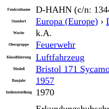
D-HAHN (c/n: 1344
Funkrufname
Europa (Europe)
›
Standort
k.A.
Wache
Feuerwehr
Obergruppe
Luftfahrzeug
Klassifizierung
Bristol 171 Sycam
Modell
1957
Baujahr
1970
Indienststellung
Erkundungshubschr