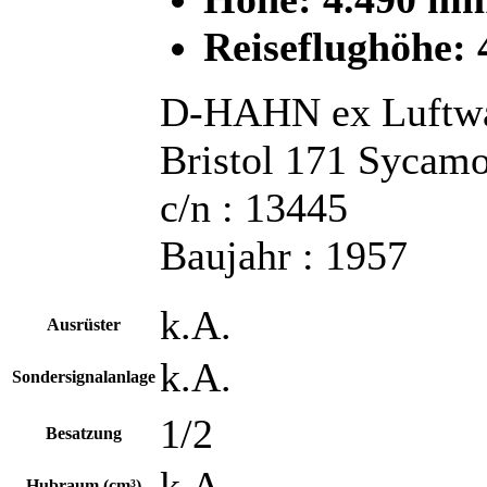
Reiseflughöhe: 
D-HAHN ex Luftwa
Bristol 171 Sycam
c/n : 13445
Baujahr : 1957
k.A.
Ausrüster
k.A.
Sondersignalanlage
1/2
Besatzung
k.A.
Hubraum (cm³)