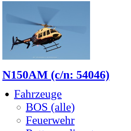
N150AM (c/n: 54046)
Fahrzeuge
BOS (alle)
Feuerwehr