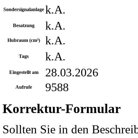
k.A.
Sondersignalanlage
k.A.
Besatzung
k.A.
Hubraum (cm³)
k.A.
Tags
28.03.2026
Eingestellt am
9588
Aufrufe
Korrektur-Formular
Sollten Sie in den Beschre