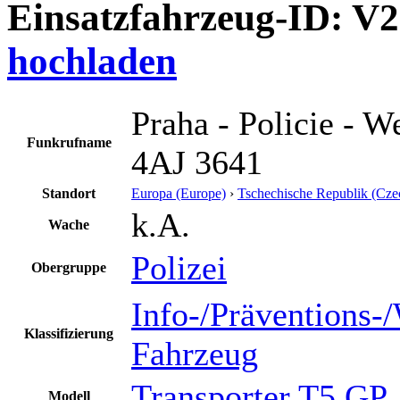
Einsatzfahrzeug-ID: V
hochladen
Praha - Policie - W
Funkrufname
4AJ 3641
Standort
Europa (Europe)
›
Tschechische Republik (Cze
k.A.
Wache
Polizei
Obergruppe
Info-/Präventions-
Klassifizierung
Fahrzeug
Transporter T5 GP
Modell