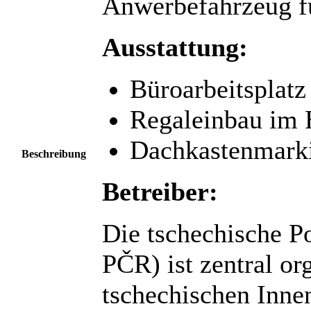
Anwerbefahrzeug fü
Ausstattung:
Büroarbeitsplat
Regaleinbau im
Dachkastenmarkis
Beschreibung
Betreiber:
Die tschechische Po
PČR) ist zentral or
tschechischen Inne