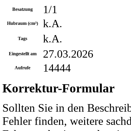
1/1
Besatzung
k.A.
Hubraum (cm³)
k.A.
Tags
27.03.2026
Eingestellt am
14444
Aufrufe
Korrektur-Formular
Sollten Sie in den Beschre
Fehler finden, weitere sach