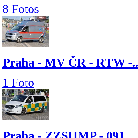
8 Fotos
Praha - MV ČR - RTW -..
1 Foto
Praha - ZZSHMP - 091...