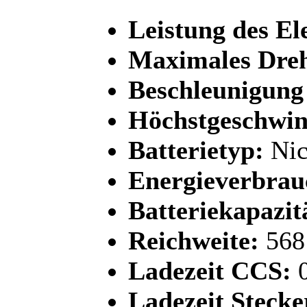
Leistung des El
Maximales Dre
Beschleunigung
Höchstgeschwin
Batterietyp:
Nic
Energieverbrau
Batteriekapazit
Reichweite:
568
Ladezeit CCS:
0
Ladezeit Stecke