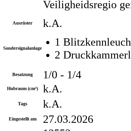
Veiligheidsregio ge
k.A.
Ausrüster
1 Blitzkennleuch
Sondersignalanlage
2 Druckkammerl
1/0 - 1/4
Besatzung
k.A.
Hubraum (cm³)
k.A.
Tags
27.03.2026
Eingestellt am