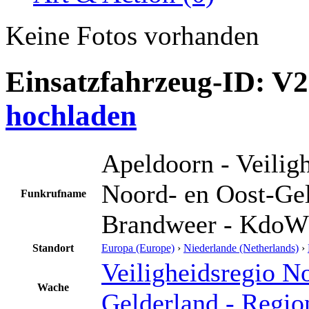
Keine Fotos vorhanden
Einsatzfahrzeug-ID: V
hochladen
Apeldoorn - Veilig
Noord- en Oost-Gel
Funkrufname
Brandweer - KdoW 
Standort
Europa (Europe)
›
Niederlande (Netherlands)
›
Veiligheidsregio N
Wache
Gelderland - Regio