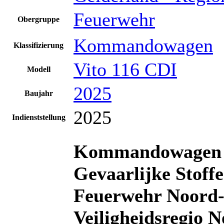
Feuerwehr
Obergruppe
Kommandowagen
Klassifizierung
Vito 116 CDI
Modell
2025
Baujahr
2025
Indienststellung
Kommandowagen (
Gevaarlijke Stof
Feuerwehr
Noord-
Veiligheidsregio
No