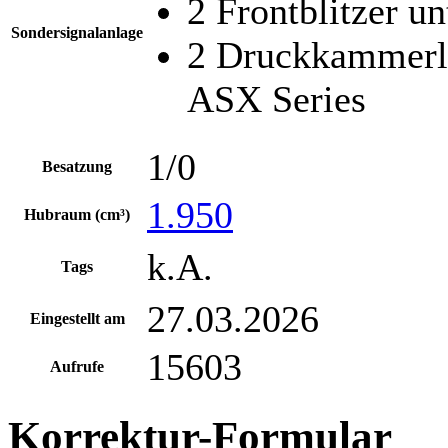
2 Frontblitzer u
Sondersignalanlage
2 Druckkammerla
ASX Series
1/0
Besatzung
1.950
Hubraum (cm³)
k.A.
Tags
27.03.2026
Eingestellt am
15603
Aufrufe
Korrektur-Formular