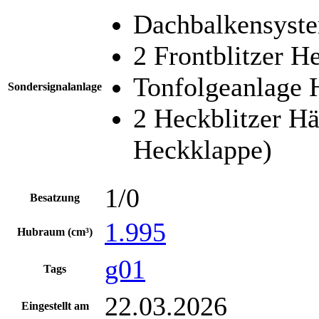
Dachbalkensyst
2 Frontblitzer H
Tonfolgeanlage 
Sondersignalanlage
2 Heckblitzer Hä
Heckklappe)
1/0
Besatzung
1.995
Hubraum (cm³)
g01
Tags
22.03.2026
Eingestellt am