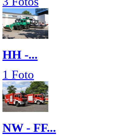
3 Fotos
HH -...
1 Foto
NW - FF...