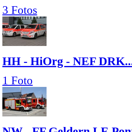
3 Fotos
HH - HiOrg - NEF DRK..
1 Foto
NW - FF Geldern LE Pon