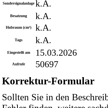
k.A.
Sondersignalanlage
k.A.
Besatzung
k.A.
Hubraum (cm³)
k.A.
Tags
15.03.2026
Eingestellt am
50697
Aufrufe
Korrektur-Formular
Sollten Sie in den Beschre
Fehler finden, weitere sach