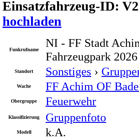
Einsatzfahrzeug-ID: V
hochladen
NI - FF Stadt Ach
Funkrufname
Fahrzeugpark 2026
Sonstiges
›
Gruppe
Standort
FF Achim OF Bade
Wache
Feuerwehr
Obergruppe
Gruppenfoto
Klassifizierung
k.A.
Modell