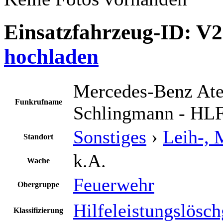
Einsatzfahrzeug-ID: V
hochladen
Mercedes-Benz Ate
Funkrufname
Schlingmann - HLF
Sonstiges
›
Leih-, 
Standort
k.A.
Wache
Feuerwehr
Obergruppe
Hilfeleistungslösc
Klassifizierung