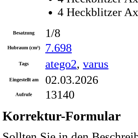
4 Heckblitzer A
1/8
Besatzung
7.698
Hubraum (cm³)
atego2
,
varus
Tags
02.03.2026
Eingestellt am
13140
Aufrufe
Korrektur-Formular
Sollten Sie in den Beschre