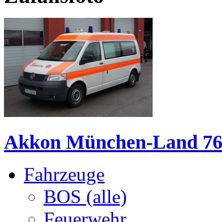
Akkon München-Land 76
Fahrzeuge
BOS (alle)
Feuerwehr