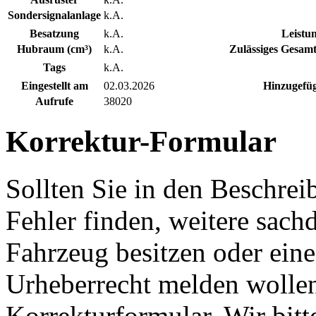
Sondersignalanlage
k.A.
Besatzung
k.A.
Leistu
Hubraum (cm³)
k.A.
Zulässiges Gesamt
Tags
k.A.
Eingestellt am
02.03.2026
Hinzugefüg
Aufrufe
38020
Korrektur-Formular
Sollten Sie in den Beschre
Fehler finden, weitere sach
Fahrzeug besitzen oder ein
Urheberrecht melden wollen
Korrekturformular. Wir bitt