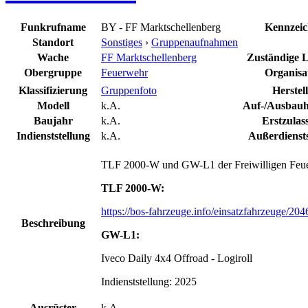
Funkrufname
BY - FF Marktschellenberg
Kennzei
Standort
Sonstiges
›
Gruppenaufnahmen
Wache
FF Marktschellenberg
Zuständige Le
Obergruppe
Feuerwehr
Organisa
Klassifizierung
Gruppenfoto
Herstel
Modell
k.A.
Auf-/Ausbauhe
Baujahr
k.A.
Erstzulas
Indienststellung
k.A.
Außerdiensts
TLF 2000-W und GW-L1 der Freiwilligen Feue
TLF 2000-W:
https://bos-fahrzeuge.info/einsatzfahrzeuge/204
Beschreibung
GW-L1:
Iveco Daily 4x4 Offroad - Logiroll
Indienststellung: 2025
Ausrüster
k.A.