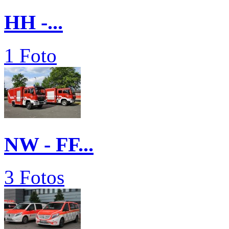
HH -...
1 Foto
NW - FF...
3 Fotos