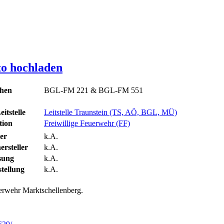
to hochladen
chen
BGL-FM 221 & BGL-FM 551
itstelle
Leitstelle Traunstein (TS, AÖ, BGL, MÜ)
tion
Freiwillige Feuerwehr (FF)
ler
k.A.
rsteller
k.A.
sung
k.A.
tellung
k.A.
rwehr Marktschellenberg.