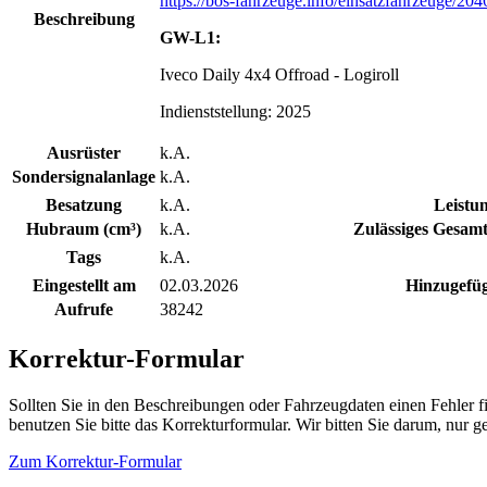
https://bos-fahrzeuge.info/einsatzfahrzeuge/204
Beschreibung
GW-L1:
Iveco Daily 4x4 Offroad - Logiroll
Indienststellung: 2025
Ausrüster
k.A.
Sondersignalanlage
k.A.
Besatzung
k.A.
Leistu
Hubraum (cm³)
k.A.
Zulässiges Gesamt
Tags
k.A.
Eingestellt am
02.03.2026
Hinzugefüg
Aufrufe
38242
Korrektur-Formular
Sollten Sie in den Beschreibungen oder Fahrzeugdaten einen Fehler 
benutzen Sie bitte das Korrekturformular. Wir bitten Sie darum, nur
Zum Korrektur-Formular