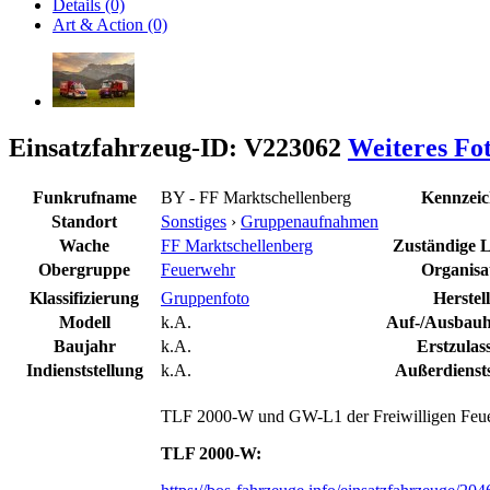
Details (0)
Art & Action (0)
Einsatzfahrzeug-ID: V223062
Weiteres Fo
Funkrufname
BY - FF Marktschellenberg
Kennzei
Standort
Sonstiges
›
Gruppenaufnahmen
Wache
FF Marktschellenberg
Zuständige Le
Obergruppe
Feuerwehr
Organisa
Klassifizierung
Gruppenfoto
Herstel
Modell
k.A.
Auf-/Ausbauhe
Baujahr
k.A.
Erstzulas
Indienststellung
k.A.
Außerdiensts
TLF 2000-W und GW-L1 der Freiwilligen Feue
TLF 2000-W: