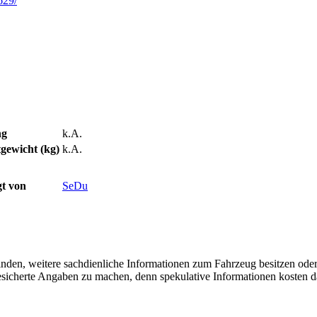
629/
ng
k.A.
gewicht (kg)
k.A.
t von
SeDu
finden, weitere sachdienliche Informationen zum Fahrzeug besitzen ode
 gesicherte Angaben zu machen, denn spekulative Informationen kosten