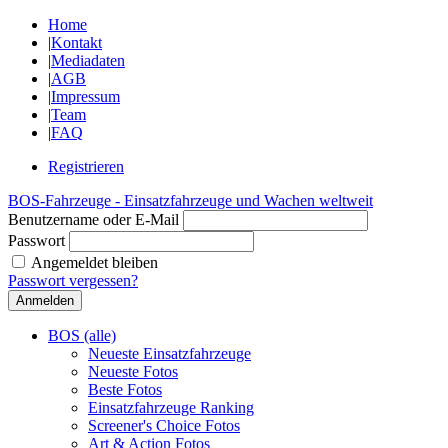
Home
|
Kontakt
|
Mediadaten
|
AGB
|
Impressum
|
Team
|
FAQ
Registrieren
BOS-Fahrzeuge - Einsatzfahrzeuge und Wachen weltweit
Benutzername oder E-Mail
Passwort
Angemeldet bleiben
Passwort vergessen?
BOS (alle)
Neueste Einsatzfahrzeuge
Neueste Fotos
Beste Fotos
Einsatzfahrzeuge Ranking
Screener's Choice Fotos
Art & Action Fotos