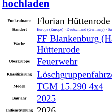
hochladen
Florian Hüttenrode
Funkrufname
Standort
Europa (Europe)
›
Deutschland (Germany)
›
Sa
FF Blankenburg (H
Wache
Hüttenrode
Feuerwehr
Obergruppe
Löschgruppenfahrz
Klassifizierung
TGM 15.290 4x4
Modell
2025
Baujahr
2026
Indienststellung