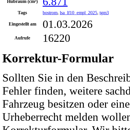
6.871
Hubraum (cm³)
Tags
bostrom
,
lsa_lf10_empl_2025
,
tgm3
01.03.2026
Eingestellt am
16220
Aufrufe
Korrektur-Formular
Sollten Sie in den Beschre
Fehler finden, weitere sach
Fahrzeug besitzen oder ein
Urheberrecht melden wollen
Korrekturformular. Wir bitt