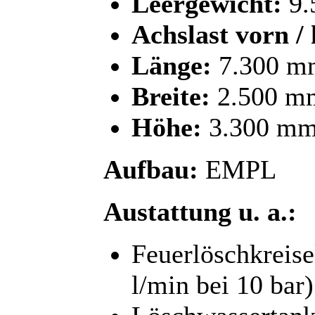
Leergewicht:
9.
Achslast vorn / 
Länge:
7.300 m
Breite:
2.500 m
Höhe:
3.300 m
Aufbau:
EMPL
Austattung u. a.:
Feuerlöschkreis
l/min bei 10 bar)