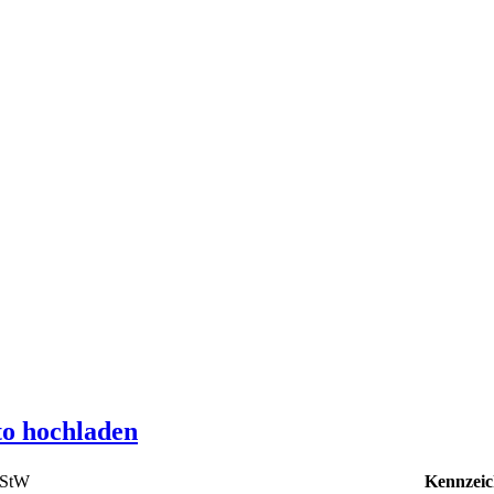
to hochladen
uStW
Kennzeic