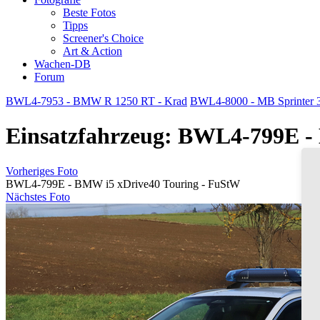
Beste Fotos
Tipps
Screener's Choice
Art & Action
Wachen-DB
Forum
BWL4-7953 - BMW R 1250 RT - Krad
BWL4-8000 - MB Sprinter 3
Einsatzfahrzeug: BWL4-799E -
Vorheriges Foto
BWL4-799E - BMW i5 xDrive40 Touring - FuStW
Nächstes Foto