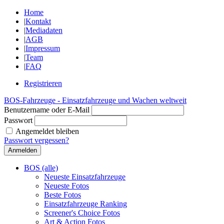
Home
|
Kontakt
|
Mediadaten
|
AGB
|
Impressum
|
Team
|
FAQ
Registrieren
BOS-Fahrzeuge - Einsatzfahrzeuge und Wachen weltweit
Benutzername oder E-Mail
Passwort
Angemeldet bleiben
Passwort vergessen?
BOS (alle)
Neueste Einsatzfahrzeuge
Neueste Fotos
Beste Fotos
Einsatzfahrzeuge Ranking
Screener's Choice Fotos
Art & Action Fotos