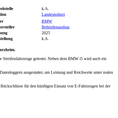
itstelle
k.A.
tion
Landespolizei
er
BMW
rsteller
Behördenausbau
sung
2025
tellung
k.A.
orzheim.
he Streifenfahrzeuge getestet. Neben dem BMW i5 wird auch ein
Datenloggern ausgestattet, um Leistung und Reichweite unter realen
d Rückschlüsse für den künftigen Einsatz von E-Fahrzeugen bei der