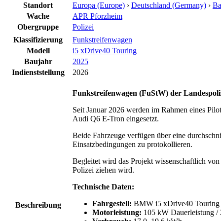
Standort
Europa (Europe)
›
Deutschland (Germany)
›
Ba
Wache
APR Pforzheim
Obergruppe
Polizei
Klassifizierung
Funkstreifenwagen
Modell
i5 xDrive40 Touring
Baujahr
2025
Indienststellung
2026
Funkstreifenwagen (FuStW) der Landespoliz
Seit Januar 2026 werden im Rahmen eines Pilot
Audi Q6 E-Tron eingesetzt.
Beide Fahrzeuge verfügen über eine durchschni
Einsatzbedingungen zu protokollieren.
Begleitet wird das Projekt wissenschaftlich vo
Polizei ziehen wird.
Technische Daten:
Fahrgestell:
BMW i5 xDrive40 Touring
Beschreibung
Motorleistung:
105 kW Dauerleistung /