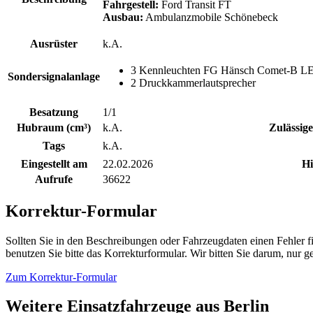
Fahrgestell:
Ford Transit FT
Ausbau:
Ambulanzmobile Schönebeck
Ausrüster
k.A.
3 Kennleuchten FG Hänsch Comet-B LE
Sondersignalanlage
2 Druckkammerlautsprecher
Besatzung
1/1
Hubraum (cm³)
k.A.
Zulässig
Tags
k.A.
Eingestellt am
22.02.2026
Hi
Aufrufe
36622
Korrektur-Formular
Sollten Sie in den Beschreibungen oder Fahrzeugdaten einen Fehler 
benutzen Sie bitte das Korrekturformular. Wir bitten Sie darum, nur
Zum Korrektur-Formular
Weitere Einsatzfahrzeuge aus Berlin