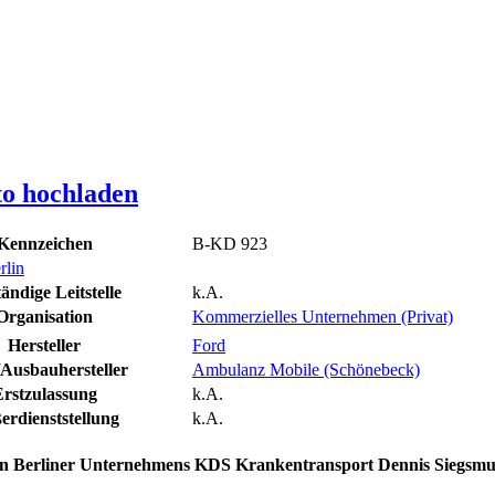
to hochladen
Kennzeichen
B-KD 923
rlin
ändige Leitstelle
k.A.
Organisation
Kommerzielles Unternehmen (Privat)
Hersteller
Ford
/Ausbauhersteller
Ambulanz Mobile (Schönebeck)
rstzulassung
k.A.
erdienststellung
k.A.
n Berliner Unternehmens KDS Krankentransport Dennis Siegsm