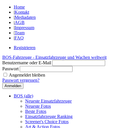
Home
|
Kontakt
|
Mediadaten
|
AGB
|
Impressum
|
Team
|
FAQ
Registrieren
BOS-Fahrzeuge - Einsatzfahrzeuge und Wachen weltweit
Benutzername oder E-Mail
Passwort
Angemeldet bleiben
Passwort vergessen?
BOS (alle)
Neueste Einsatzfahrzeuge
Neueste Fotos
Beste Fotos
Einsatzfahrzeuge Ranking
Screener's Choice Fotos
Art & Action Fotos