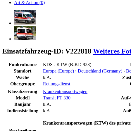
Art & Action (0)
Einsatzfahrzeug-ID: V222818
Weiteres Fo
Funkrufname
KDS - KTW (B-KD 923)
Standort
Europa (Europe)
›
Deutschland (Germany)
›
Be
Wache
k.A.
Zust
Obergruppe
Rettungsdienst
Klassifizierung
Krankentransportwagen
Modell
Transit FT 330
Auf-
Baujahr
k.A.
E
Indienststellung
k.A.
Auß
Krankentransportwagen (KTW) des private
Beschreibung