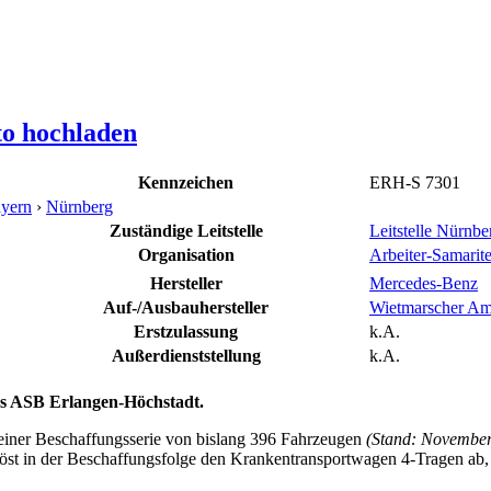
to hochladen
Kennzeichen
ERH-S 7301
yern
›
Nürnberg
Zuständige Leitstelle
Leitstelle Nürn
Organisation
Arbeiter-Samari
Hersteller
Mercedes-Benz
Auf-/Ausbauhersteller
Wietmarscher Am
Erstzulassung
k.A.
Außerdienststellung
k.A.
s ASB Erlangen-Höchstadt.
einer Beschaffungsserie von bislang 396 Fahrzeugen
(Stand: Novembe
öst in der Beschaffungsfolge den Krankentransportwagen 4-Tragen ab,