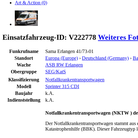
Art & Action (0)
Einsatzfahrzeug-ID: V222778
Weiteres Fo
Funkrufname
Sama Erlangen 41/73-01
Standort
Europa (Europe)
›
Deutschland (Germany)
›
Ba
Wache
ASB RW Erlangen
Obergruppe
SEG/KatS
Klassifizierung
Notfallkrankentransportwagen
Modell
Sprinter 315 CDI
Baujahr
k.A.
Indienststellung
k.A.
Notfallkrankentransportwagen (NKTW ) de
Der Notfallkrankentransportwagen stammt aus 
Katastrophenhilfe (BBK). Dieser Fahrzeugtyp l