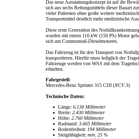
Das neue Ausstattungskonzept ist auf die Bewä
sich aus sechs Rettungsmitteln dieser Bauart
vieler Patienten ohne große weitere medizinisc
Transportmittel deutlich mehr medizinische Aus
Diese erste Generation des Notfallkrankentran
wurden mit einem 110 kW (150 PS) Motor gebaut,
sich um Commonrail-Dieselmotoren.
Das Fahrzeug ist für den Transport von Notfallp
transportieren. Hierfür muss lediglich der Tra
Fahrzeuge werden von WAS mit dem Tragetis
erhielten.
Fahrgestell:
Mercedes-Benz Sprinter 315 CDI (
NCV 3
)
Technische Daten:
Länge:
6.130 Millimeter
Breite:
2.430 Millimeter
Höhe:
2.760 Millimeter
Radstand:
3.665 Millimeter
Bodenfreiheit:
194 Millimeter
Steigfähigkeit:
min. 25 %