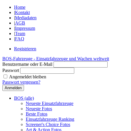
Home
|
Kontakt
|
Mediadaten
|
AGB
|
Impressum
|
Team
|
FAQ
Registrieren
BOS-Fahrzeuge - Einsatzfahrzeuge und Wachen weltweit
Benutzername oder E-Mail
Passwort
Angemeldet bleiben
Passwort vergessen?
BOS (alle)
Neueste Einsatzfahrzeuge
Neueste Fotos
Beste Fotos
Einsatzfahrzeuge Ranking
Screener's Choice Fotos
Art & Action Fotos