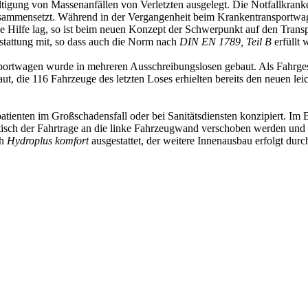
ltigung von Massenanfällen von Verletzten ausgelegt. Die Notfallkran
 zusammensetzt. Während in der Vergangenheit beim Krankentransportw
he Hilfe lag, so ist beim neuen Konzept der Schwerpunkt auf den Trans
stattung mit, so dass auch die Norm nach
DIN EN 1789, Teil B
erfüllt 
sportwagen wurde in mehreren Ausschreibungslosen gebaut. Als Fahrgest
 die 116 Fahrzeuge des letzten Loses erhielten bereits den neuen lei
atienten im Großschadensfall oder bei Sanitätsdiensten konzipiert. Im Be
getisch der Fahrtrage an die linke Fahrzeugwand verschoben werden und
ch
Hydroplus komfort
ausgestattet, der weitere Innenausbau erfolgt du