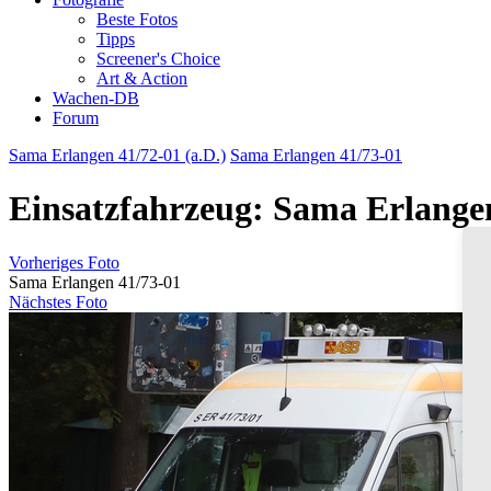
Beste Fotos
Tipps
Screener's Choice
Art & Action
Wachen-DB
Forum
Sama Erlangen 41/72-01 (a.D.)
Sama Erlangen 41/73-01
Einsatzfahrzeug: Sama Erlange
Vorheriges Foto
Sama Erlangen 41/73-01
Nächstes Foto