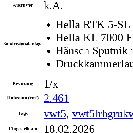
k.A.
Ausrüster
Hella RTK 5-SL
Hella KL 7000 F
Sondersignalanlage
Hänsch Sputnik n
Druckkammerlaut
1/x
Besatzung
2.461
Hubraum (cm³)
vwt5
,
vwt5lrhgruk
Tags
18.02.2026
Eingestellt am