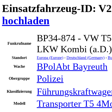
Einsatzfahrzeug-ID: V
hochladen
BP34-874 - VW T5
Funkrufname
LKW Kombi (a.D.)
Standort
Europa (Europe)
›
Deutschland (Germany)
›
Bu
BPolAbt Bayreuth
Wache
Polizei
Obergruppe
Führungskraftwage
Klassifizierung
Transporter T5 4M
Modell