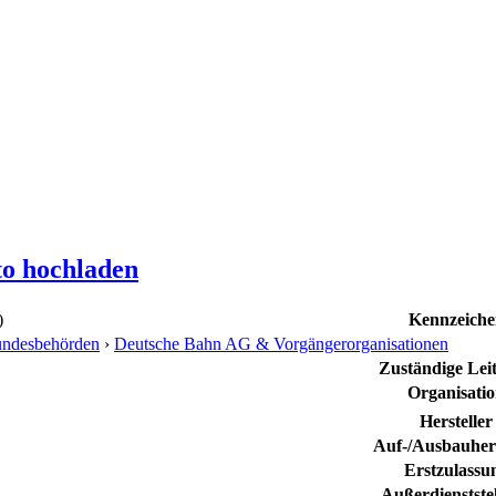
to hochladen
)
Kennzeiche
ndesbehörden
›
Deutsche Bahn AG & Vorgängerorganisationen
Zuständige Leit
Organisati
Hersteller
Auf-/Ausbauhers
Erstzulassu
Außerdienstste