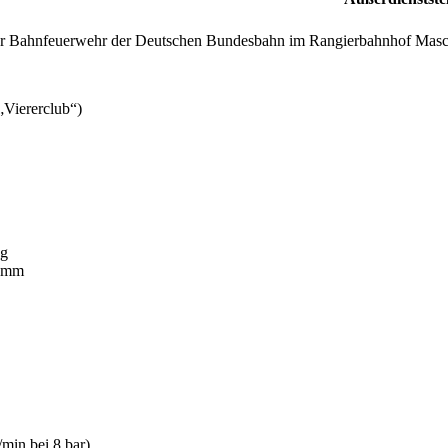
er Bahnfeuerwehr der Deutschen Bundesbahn im Rangierbahnhof Masc
Viererclub“)
kg
0 mm
min bei 8 bar)