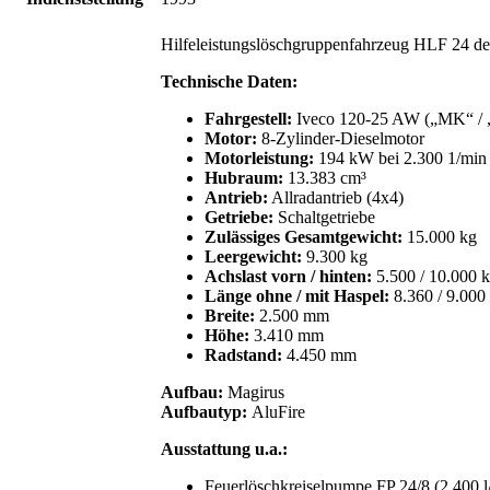
Hilfeleistungslöschgruppenfahrzeug HLF 24 d
Technische Daten:
Fahrgestell:
Iveco 120-25 AW („MK“ / „
Motor:
8-Zylinder-Dieselmotor
Motorleistung:
194 kW bei 2.300 1/min
Hubraum:
13.383 cm³
Antrieb:
Allradantrieb (4x4)
Getriebe:
Schaltgetriebe
Zulässiges Gesamtgewicht:
15.000 kg
Leergewicht:
9.300 kg
Achslast vorn / hinten:
5.500 / 10.000 
Länge ohne / mit Haspel:
8.360 / 9.00
Breite:
2.500 mm
Höhe:
3.410 mm
Radstand:
4.450 mm
Aufbau:
Magirus
Aufbautyp:
AluFire
Ausstattung u.a.:
Feuerlöschkreiselpumpe FP 24/8 (2.400 l/