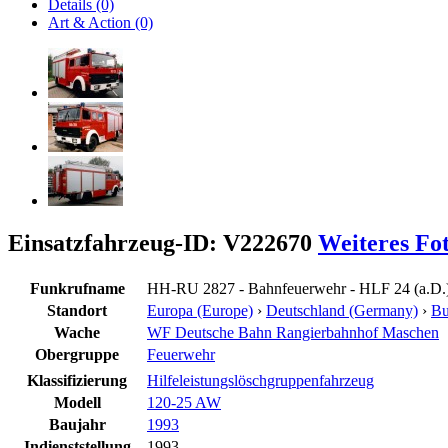
Details (0)
Art & Action (0)
Einsatzfahrzeug-ID: V222670
Weiteres Fo
Funkrufname
HH-RU 2827 - Bahnfeuerwehr - HLF 24 (a.D.
Standort
Europa (Europe)
›
Deutschland (Germany)
›
Bu
Wache
WF Deutsche Bahn Rangierbahnhof Maschen
Obergruppe
Feuerwehr
Klassifizierung
Hilfeleistungslöschgruppenfahrzeug
Modell
120-25 AW
Baujahr
1993
Indienststellung
1993