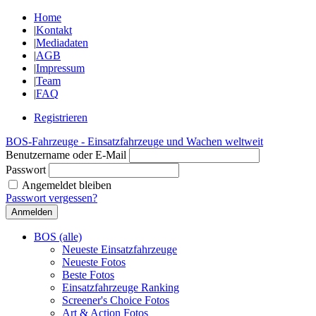
Home
|
Kontakt
|
Mediadaten
|
AGB
|
Impressum
|
Team
|
FAQ
Registrieren
BOS-Fahrzeuge - Einsatzfahrzeuge und Wachen weltweit
Benutzername oder E-Mail
Passwort
Angemeldet bleiben
Passwort vergessen?
BOS (alle)
Neueste Einsatzfahrzeuge
Neueste Fotos
Beste Fotos
Einsatzfahrzeuge Ranking
Screener's Choice Fotos
Art & Action Fotos