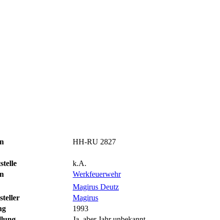
n
HH-RU 2827
stelle
k.A.
on
Werkfeuerwehr
Magirus Deutz
teller
Magirus
ng
1993
llung
Ja, aber Jahr unbekannt